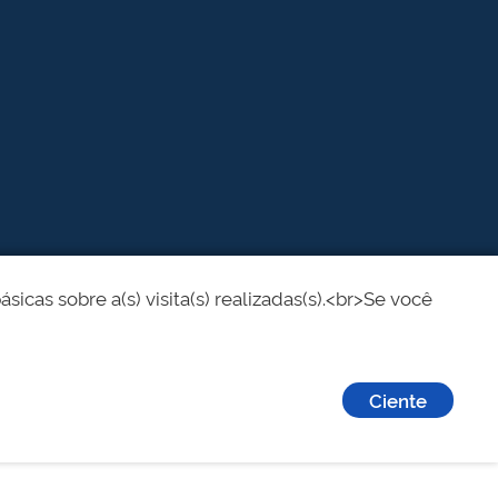
cas sobre a(s) visita(s) realizadas(s).<br>Se você
Ciente