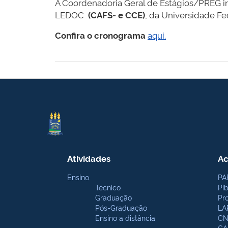
A Coordenadoria Geral de Estágios/PREG 
LEDOC
(CAFS- e CCE)
, da Universidade Fe
Confira o cronograma
aqui.
Atividades
Ac
Ensino
PA
Técnico
Pi
Graduação
Pr
Pós-Graduação
LA
Ensino a distância
CN
CA