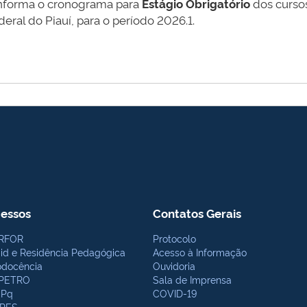
informa o cronograma para
Estágio Obrigatório
dos curso
deral do Piauí, para o período 2026.1.
essos
Contatos Gerais
RFOR
Protocolo
bid e Residência Pedagógica
Acesso à Informação
odocência
Ouvidoria
PETRO
Sala de Imprensa
Pq
COVID-19
PES