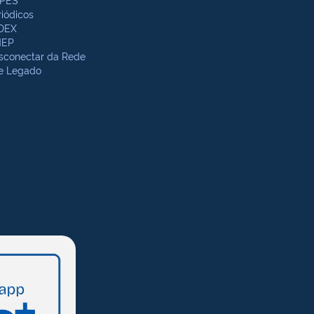
riódicos
DEX
NEP
sconectar da Rede
te Legado