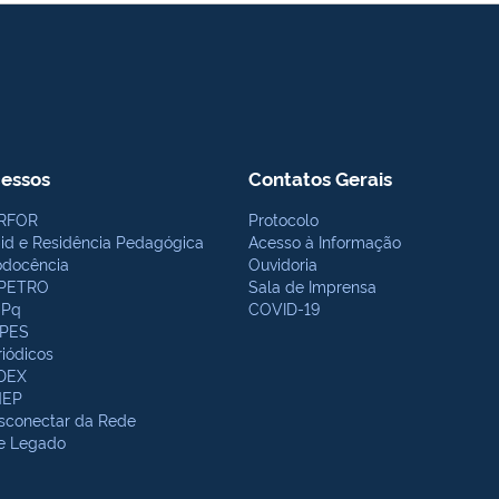
essos
Contatos Gerais
RFOR
Protocolo
bid e Residência Pedagógica
Acesso à Informação
odocência
Ouvidoria
PETRO
Sala de Imprensa
Pq
COVID-19
PES
riódicos
DEX
NEP
sconectar da Rede
te Legado