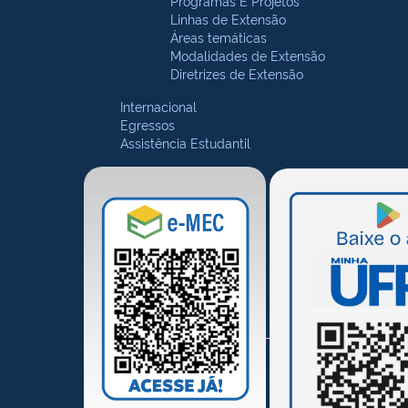
Programas E Projetos
Linhas de Extensão
Áreas temáticas
Modalidades de Extensão
Diretrizes de Extensão
Internacional
Egressos
Assistência Estudantil