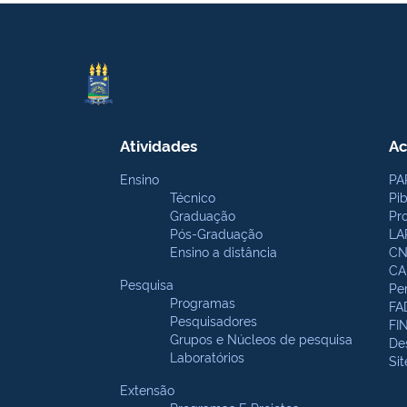
Atividades
Ac
Ensino
PA
Técnico
Pi
Graduação
Pr
Pós-Graduação
LA
Ensino a distância
CN
CA
Pesquisa
Pe
Programas
FA
Pesquisadores
FI
Grupos e Núcleos de pesquisa
De
Laboratórios
Si
Extensão