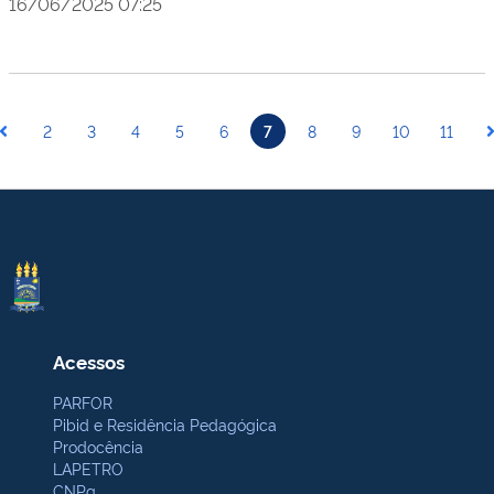
16/06/2025 07:25
2
3
4
5
6
7
8
9
10
11
Acessos
PARFOR
Pibid e Residência Pedagógica
Prodocência
LAPETRO
CNPq