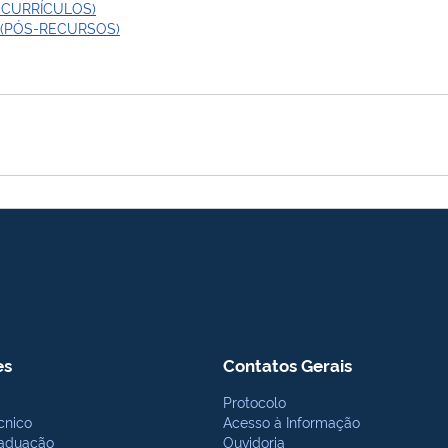
 CURRÍCULOS)
 (PÓS-RECURSOS)
es
Contatos Gerais
Protocolo
cnico
Acesso à Informação
aduação
Ouvidoria