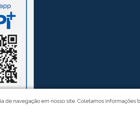
ia de navegação em nosso site. Coletamos informações bási