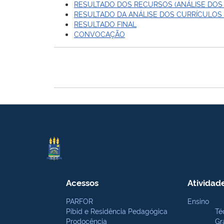
RESULTADO DOS RECURSOS (ANÁLISE DOS
RESULTADO DA ANÁLISE DOS CURRÍCULOS
RESULTADO FINAL
CONVOCAÇÃO
Acessos
Atividad
PARFOR
Ensino
Pibid e Residência Pedagógica
Té
Prodocência
Gr