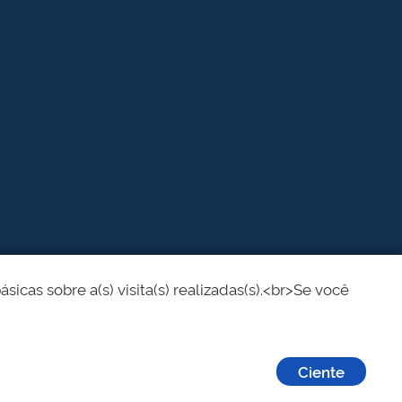
cas sobre a(s) visita(s) realizadas(s).<br>Se você
Ciente