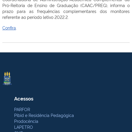
Pró-Reitoria de Ensino de Graduação (CAAC/PREG), informa o
prazo para as frequências complementares dos monitores
referente ao período letivo 2022.2.
Confira
.
Acessos
PARFOR
Pibid e Residência Pedagógica
Prodocência
LAPETRO