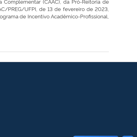
ca Complementar (CAAC), da Pró-Reitoria de
AC/PREG/UFPI, de 13 de fevereiro de 2023,
rograma de Incentivo Acadêmico-Profissional,