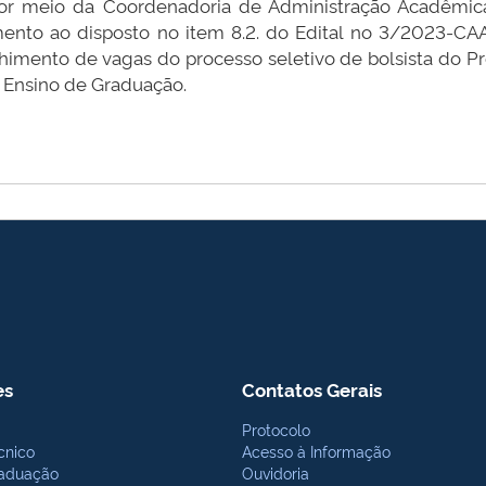
 por meio da Coordenadoria de Administração Acadêmi
ento ao disposto no item 8.2. do Edital no 3/2023-CA
himento de vagas do processo seletivo de bolsista do P
e Ensino de Graduação.
es
Contatos Gerais
Protocolo
cnico
Acesso à Informação
aduação
Ouvidoria