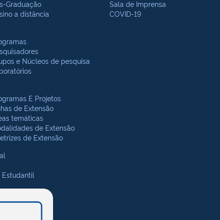
s-Graduação
Sala de Imprensa
sino a distância
COVID-19
ogramas
squisadores
upos e Núcleos de pesquisa
boratórios
ogramas E Projetos
nhas de Extensão
eas temáticas
dalidades de Extensão
retrizes de Extensão
al
 Estudantil