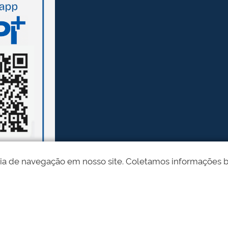
ia de navegação em nosso site. Coletamos informações bási