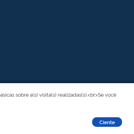
cas sobre a(s) visita(s) realizadas(s).<br>Se você
Ciente