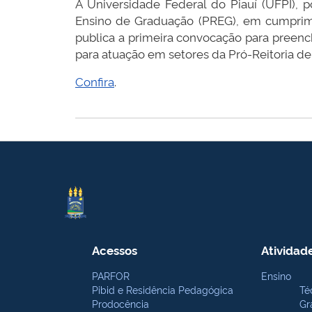
A Universidade Federal do Piauí (UFPI),
Ensino de Graduação (PREG), em cumprim
publica a primeira convocação para preenc
para atuação em setores da Pró-Reitoria d
Confira
.
Acessos
Atividad
PARFOR
Ensino
Pibid e Residência Pedagógica
Té
Prodocência
Gr