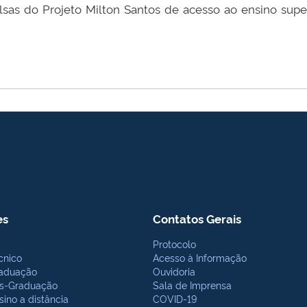
sas do Projeto Milton Santos de acesso ao ensino supe
es
Contatos Gerais
Protocolo
cnico
Acesso à Informação
aduação
Ouvidoria
s-Graduação
Sala de Imprensa
sino a distância
COVID-19