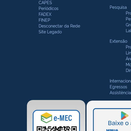
CAPES
Pesquisa
Periódicos
Pr
FADEX
Pe
FINEP
Gr
Desconectar da Rede
La
Site Legado
Extensão
Pr
Li
Ár
Mo
Di
Internacion
Egressos
Assistência