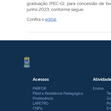
graduação (PEC-G), para concessão de bol
junho 2023, conforme segue.
Confira o
edital
.
Acessos
Atividad
PARFOR
Ensino
Pibid e Residência Pedagógica
Té
Prodocência
Gr
LAPETRO
Pó
CNPq
En