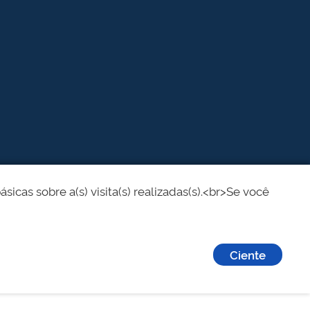
cas sobre a(s) visita(s) realizadas(s).<br>Se você
Ciente