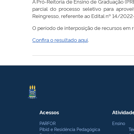
A Pró-Reitoria de Ensino de Graduação (PR
parcial do processo seletivo para aprov
Reingresso, referente ao Edital nº 14/202
O período de interposição de recursos em r
Confira o resultado aqui
.
Acessos
Atividad
PARFOR
Ensino
Pibid e Residência Pedagógica
Té