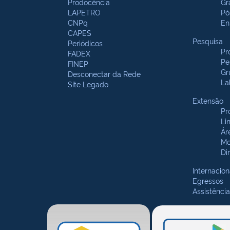
Prodocência
Gr
LAPETRO
Pó
CNPq
En
CAPES
Pesquisa
Periódicos
Pr
FADEX
Pe
FINEP
Gr
Desconectar da Rede
La
Site Legado
Extensão
Pr
Li
Ár
Mo
Di
Internacion
Egressos
Assistência