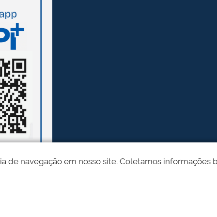
ia de navegação em nosso site. Coletamos informações bási