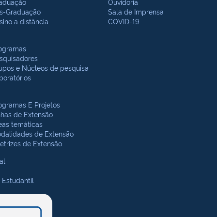
aduação
Ouvidoria
s-Graduação
Sala de Imprensa
sino a distância
COVID-19
ogramas
squisadores
upos e Núcleos de pesquisa
boratórios
ogramas E Projetos
nhas de Extensão
eas temáticas
dalidades de Extensão
retrizes de Extensão
al
 Estudantil