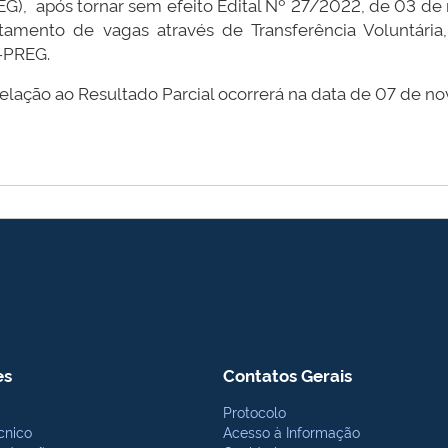
EG), após tornar sem efeito Edital Nº 27/2022, de 03 de
eitamento de vagas através de Transferência Voluntári
2-PREG.
elação ao Resultado Parcial ocorrerá na data de 07 de n
es
Contatos Gerais
Protocolo
cnico
Acesso à Informação