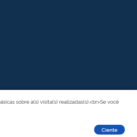
cas sobre a(s) visita(s) realizadas(s).<br>Se você
Ciente