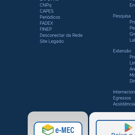
CNPq
En
CAPES
Pesquisa
Periódicos
Pr
FADEX
Pe
FINEP
Gr
Desconectar da Rede
La
Site Legado
Extensão
Pr
Li
Ár
Mo
Di
Internacion
Egressos
Assistência