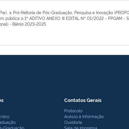
DPar), a Pró-Reitoria de Pós-Graduação, Pesquisa e Inovação (PR
nam pública o 1º ADITIVO ANEXO III EDITAL Nº 01/2022 - PPGAM - 
onal) - Biênio 2023-2025
es
Contatos Gerais
Protocolo
cnico
Acesso à Informação
aduação
Ouvidoria
s-Graduação
Sala de Imprensa