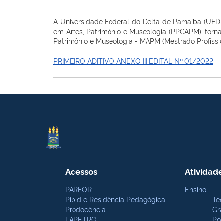
A Universidade Federal do Delta de Parnaíba (UF
em Artes, Patrimônio e Museologia (PPGAPM), tor
Patrimônio e Museologia - MAPM (Mestrado Profissi
PRIMEIRO ADITIVO ANEXO III EDITAL Nº 01/2022
Acessos
Atividad
PARFOR
Ensino
Pibid e Residência Pedagógica
Té
Prodocência
Gr
LAPETRO
Pó