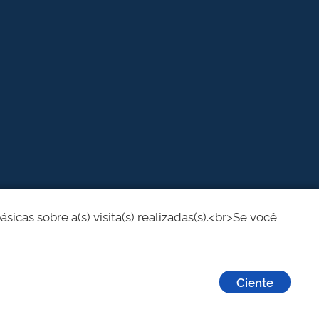
cas sobre a(s) visita(s) realizadas(s).<br>Se você
Ciente