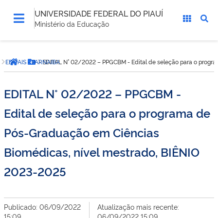
UNIVERSIDADE FEDERAL DO PIAUÍ
Ministério da Educação
Você
EDITAIS - PARNAIBA
EDITAL N° 02/2022 – PPGCBM - Edital de seleção para o progr
está
Página inicial
Botão Menu
aqui:
EDITAL N° 02/2022 – PPGCBM -
Edital de seleção para o programa de
Pós-Graduação em Ciências
Biomédicas, nível mestrado, BIÊNIO
2023-2025
Publicado: 06/09/2022
Atualização mais recente:
15:09
06/09/2022 15:09