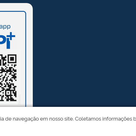
ia de navegação em nosso site. Coletamos informações bási