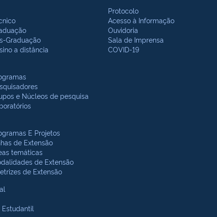
Protocolo
cnico
Acesso à Informação
aduação
Ouvidoria
s-Graduação
Sala de Imprensa
sino a distância
COVID-19
ogramas
squisadores
upos e Núcleos de pesquisa
boratórios
ogramas E Projetos
nhas de Extensão
eas temáticas
dalidades de Extensão
retrizes de Extensão
al
 Estudantil