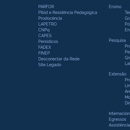
PARFOR
Ensino
Pibid e Residência Pedagógica
Té
Prodocência
Gr
LAPETRO
Pó
CNPq
En
CAPES
Pesquisa
Periódicos
Pr
FADEX
Pe
FINEP
Gr
Desconectar da Rede
La
Site Legado
Extensão
Pr
Li
Ár
Mo
Di
Internacion
Egressos
Assistência