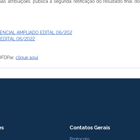
uas atribuições, publica a segunda retificação do resultado final 
ENCIAL AMPLIADO EDITAL 06/202
EDITAL 06/2022
 UFDPar,
clique aqui
es
Contatos Gerais
Protocolo