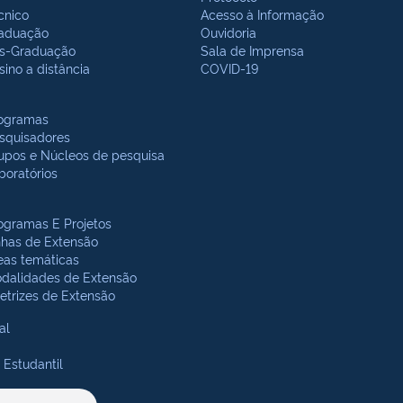
cnico
Acesso à Informação
aduação
Ouvidoria
s-Graduação
Sala de Imprensa
sino a distância
COVID-19
ogramas
squisadores
upos e Núcleos de pesquisa
boratórios
ogramas E Projetos
nhas de Extensão
eas temáticas
dalidades de Extensão
retrizes de Extensão
al
 Estudantil