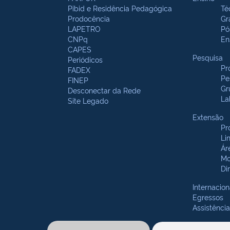
Pibid e Residência Pedagógica
Té
Prodocência
Gr
LAPETRO
Pó
CNPq
En
CAPES
Pesquisa
Periódicos
Pr
FADEX
Pe
FINEP
Gr
Desconectar da Rede
La
Site Legado
Extensão
Pr
Li
Ár
Mo
Di
Internacion
Egressos
Assistência