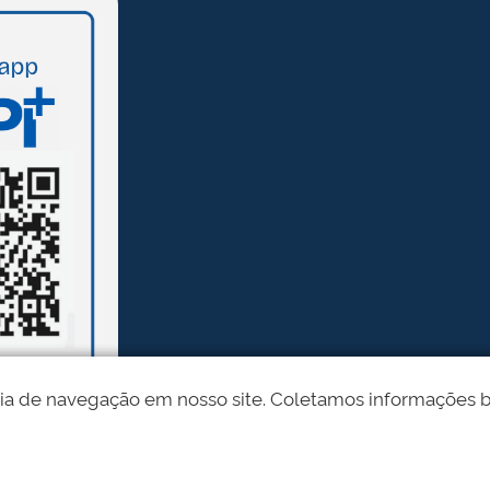
ia de navegação em nosso site. Coletamos informações bási