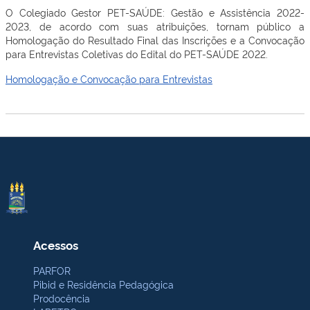
O Colegiado Gestor PET-SAÚDE: Gestão e Assistência 2022-
2023, de acordo com suas atribuições, tornam público a
Homologação do Resultado Final das Inscrições e a Convocação
para Entrevistas Coletivas do Edital do PET-SAÚDE 2022.
Homologação e Convocação para Entrevistas
Acessos
PARFOR
Pibid e Residência Pedagógica
Prodocência