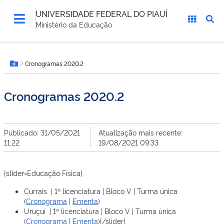
UNIVERSIDADE FEDERAL DO PIAUÍ
Ministério da Educação
Você
Cronogramas 2020.2
está
Botão Menu
aqui:
Cronogramas 2020.2
Publicado: 31/05/2021
Atualização mais recente:
11:22
19/08/2021 09:33
{slider=Educação Física}
Currais | 1º licenciatura | Bloco V | Turma única
(
Cronograma
|
Ementa
)
Uruçuí | 1º licenciatura | Bloco V | Turma única
(
Cronograma
|
Ementa
){/slider}