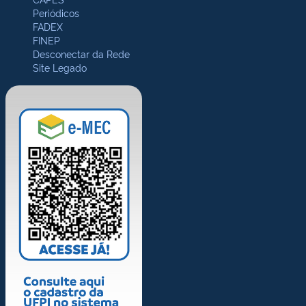
Periódicos
FADEX
FINEP
Desconectar da Rede
Site Legado