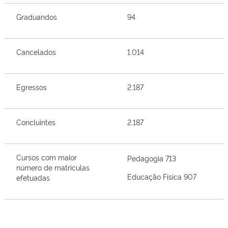
Graduandos
94
Cancelados
1.014
Egressos
2.187
Concluintes
2.187
Cursos com maior
Pedagogia 713
número de matrículas
Educação Física 907
efetuadas