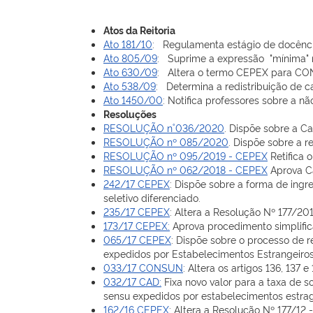
Atos da Reitoria
Ato 181/10
: Regulamenta estágio de docênci
Ato 805/09
: Suprime a expressão "mínima" n
Ato 630/09
: Altera o termo CEPEX para CO
Ato 538/09
: Determina a redistribuição de c
Ato 1450/00
: Notifica professores sobre a n
Resoluções
RESOLUÇÃO n˚ 036/2020
. Dispõe sobre a C
RESOLUÇÃO nº 085/2020
. Dispõe sobre a 
RESOLUÇÃO nº 095/2019 - CEPEX
Retifica 
RESOLUÇÃO nº 062/2018 - CEPEX
Aprova Ca
242/17 CEPEX
: Dispõe sobre a forma de ingr
seletivo diferenciado.
235/17 CEPEX
: Altera a Resolução Nº 177/201
173/17 CEPEX:
Aprova procedimento simplifica
065/17 CEPEX
: Dispõe sobre o processo de 
expedidos por Estabelecimentos Estrangeiros
033/17 CONSUN
: Altera os artigos 136, 137
032/17 CAD:
Fixa novo valor para a taxa de 
sensu expedidos por estabelecimentos estrage
162/16 CEPEX
: Altera a Resolução Nº 177/12