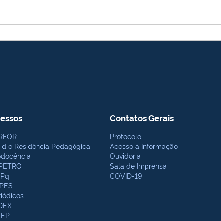
essos
Contatos Gerais
RFOR
Protocolo
bid e Residência Pedagógica
Acesso à Informação
odocência
Ouvidoria
PETRO
Sala de Imprensa
Pq
COVID-19
PES
riódicos
DEX
NEP