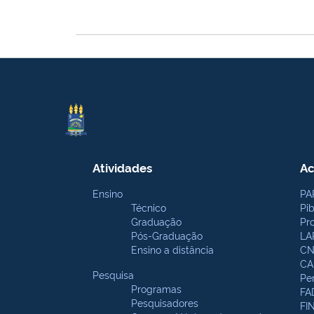
Atividades
Ac
Ensino
PA
Técnico
Pi
Graduação
Pr
Pós-Graduação
LA
Ensino a distância
CN
CA
Pesquisa
Pe
Programas
FA
Pesquisadores
FI