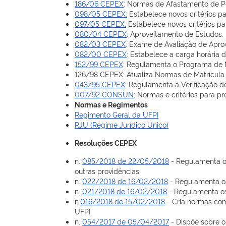
186/06 CEPEX
: Normas de Afastamento de Pe
098/05 CEPEX:
Estabelece novos critérios pa
097/05 CEPEX:
Estabelece novos critérios p
080/04 CEPEX
: Aproveitamento de Estudos.
082/03 CEPEX
: Exame de Avaliação de Aprov
082/00 CEPEX
: Estabelece a carga horária 
152/99 CEPEX
: Regulamenta o Programa de M
126/98 CEPEX: Atualiza Normas de Matrícula
043/95 CEPEX
: Regulamenta a Verificação d
007/92 CONSUN
: Normas e critérios para p
Normas e Regimentos
Regimento Geral da UFPI
RJU (Regime Jurídico Único)
Resoluções CEPEX
n.
085/2018 de 22/05/2018
- Regulamenta o 
outras providências.
n.
022/2018 de 16/02/2018
- Regulamenta os
n.
021/2018 de 16/02/2018
- Regulamenta os 
n.
016/2018 de 15/02/2018
- Cria normas com
UFPI.
n.
054/2017 de 05/04/2017
- Dispõe sobre o