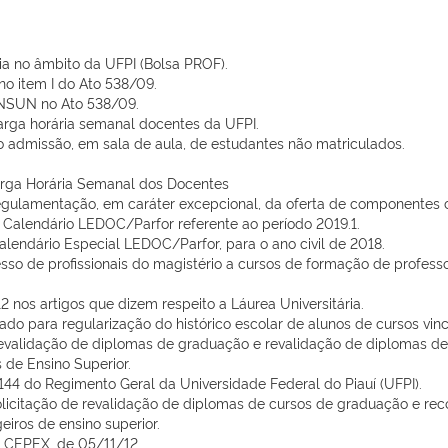
a no âmbito da UFPI (Bolsa PROF).
o item I do Ato 538/09.
NSUN no Ato 538/09.
arga horária semanal docentes da UFPI.
ão admissão, em sala de aula, de estudantes não matriculados.
arga Horária Semanal dos Docentes
regulamentação, em caráter excepcional, da oferta de componentes c
o Calendário LEDOC/Parfor referente ao período 2019.1.
lendário Especial LEDOC/Parfor, para o ano civil de 2018.
esso de profissionais do magistério a cursos de formação de profes
2 nos artigos que dizem respeito a Láurea Universitária.
do para regularização do histórico escolar de alunos de cursos vinc
revalidação de diplomas de graduação e revalidação de diplomas de
 de Ensino Superior.
 e 144 do Regimento Geral da Universidade Federal do Piauí (UFPI).
solicitação de revalidação de diplomas de cursos de graduação e r
iros de ensino superior.
 - CEPEX, de 05/11/12.