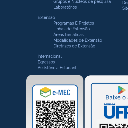
Grupos e Núcleos de pesquisa
De
Laboratórios
Si
Extensão
Programas E Projetos
Linhas de Extensão
Áreas temáticas
Modalidades de Extensão
Diretrizes de Extensão
Internacional
Egressos
Assistência Estudantil