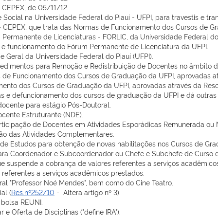
 - CEPEX, de 05/11/12.
 Social na Universidade Federal do Piauí - UFPI, para travestis e tra
2 - CEPEX, que trata das Normas de Funcionamento dos Cursos de G
Permanente de Licenciaturas - FORLIC, da Universidade Federal do 
ão e funcionamento do Fórum Permanente de Licenciatura da UFPI.
e Geral da Universidade Federal do Piauí (UFPI).
edimentos para Remoção e Redistribuição de Docentes no âmbito da
s de Funcionamento dos Cursos de Graduação da UFPI, aprovadas at
mento dos Cursos de Graduação da UFPI, aprovadas através da Reso
s e defuncionamento dos cursos de graduação da UFPI e dá outras 
docente para estágio Pós-Doutoral.
ocente Estruturante (NDE).
rticipação de Docentes em Atividades Esporádicas Remunerada ou 
ão das Atividades Complementares.
de Estudos para obtenção de novas habilitações nos Cursos de Gra
para Coordenador e Subcoordenador ou Chefe e Subchefe de Curso 
que suspende a cobrança de valores referentes a serviços acadêmico
referentes a serviços acadêmicos prestados.
ural "Professor Noé Mendes", bem como do Cine Teatro.
al (
Res.nº252/10
- Altera artigo nº 3).
 bolsa REUNI.
 e Oferta de Disciplinas ("define IRA").