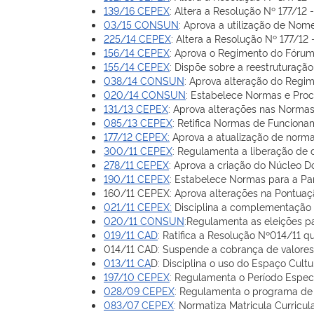
139/16 CEPEX
: Altera a Resolução Nº 177/12
03/15 CONSUN
: Aprova a utilização de Nome
225/14 CEPEX
: Altera a Resolução Nº 177/1
156/14 CEPEX
: Aprova o Regimento do Fórum 
155/14 CEPEX
: Dispõe sobre a reestruturaç
038/14 CONSUN
: Aprova alteração do Regim
020/14 CONSUN
: Estabelece Normas e Proc
131/13 CEPEX
: Aprova alterações nas Norma
085/13 CEPEX
: Retifica Normas de Funciona
177/12 CEPEX:
Aprova a atualização de norma
300/11 CEPEX
: Regulamenta a liberação de 
278/11 CEPEX
: Aprova a criação do Núcleo D
190/11 CEPEX
: Estabelece Normas para a Pa
160/11 CEPEX: Aprova alterações na Pontuaç
021/11 CEPEX:
Disciplina a complementação 
020/11 CONSUN
:Regulamenta as eleições 
019/11 CAD
: Ratifica a Resolução Nº014/11 
014/11 CAD: Suspende a cobrança de valores 
013/11 CA
D: Disciplina o uso do Espaço Cult
197/10 CEPEX
: Regulamenta o Período Especi
028/09 CEPEX
: Regulamenta o programa de
083/07 CEPEX
: Normatiza Matricula Curricular