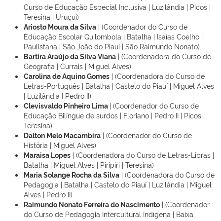
Curso de Educação Especial Inclusiva | Luzilândia | Picos |
Teresina | Uruçuí)
Ariosto Moura da Silva
| (Coordenador do Curso de
Educação Escolar Quilombola | Batalha | Isaías Coelho |
Paulistana | São João do Piauí | São Raimundo Nonato)
Bartira Araújo da Silva Viana
| (Coordenadora do Curso de
Geografia | Currais | Miguel Alves)
Carolina de Aquino Gomes
| (Coordenadora do Curso de
Letras-Português | Batalha | Castelo do Piauí | Miguel Alves
| Luzilândia I Pedro II)
Clevisvaldo Pinheiro Lima
| (Coordenador do Curso de
Educação Bilíngue de surdos | Floriano | Pedro II | Picos |
Teresina)
Dalton Melo Macambira
| (Coordenador do Curso de
História | Miguel Alves)
Maraisa Lopes
| (Coordenadora do Curso de Letras-Libras |
Batalha | Miguel Alves | Piripiri | Teresina)
Maria Solange Rocha da Silva
| (Coordenadora do Curso de
Pedagogia | Batalha | Castelo do Piauí | Luzilândia | Miguel
Alves | Pedro II)
Raimundo Nonato Ferreira do Nascimento
| (Coordenador
do Curso de Pedagogia Intercultural Indígena | Baixa