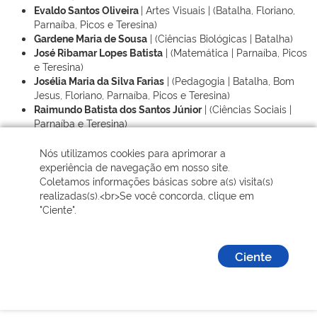
Evaldo Santos Oliveira
| Artes Visuais | (Batalha, Floriano,
Parnaíba, Picos e Teresina)
Gardene Maria de Sousa
| (Ciências Biológicas | Batalha)
José Ribamar Lopes Batista
| (Matemática | Parnaíba, Picos
e Teresina)
Josélia Maria da Silva Farias
| (Pedagogia | Batalha, Bom
Jesus, Floriano, Parnaíba, Picos e Teresina)
Raimundo Batista dos Santos Júnior
| (Ciências Sociais |
Parnaíba e Teresina)
Sebastião Alves Teixeira Lopes
| (Letras-Inglês | Floriano,
Nós utilizamos cookies para aprimorar a
Parnaíba, Picos e Teresina)
experiência de navegação em nosso site.
Vânia Macedo Orsano
| (Educação Física | Batalha, Floriano,
Coletamos informações básicas sobre a(s) visita(s)
Picos e Teresina)
realizadas(s).<br>Se você concorda, clique em
Coordenadores de Cursos | Ano 2011.1 | Cursos | Município
"Ciente".
Antônio Melo Filho
| (História | Batalha, Parnaíba, Picos e
Teresina)
Ciente
Antônio Melo Filho
| (Geografia | Teresina)
Célio Aécio Medeiros Borges
| (Ciências da Natureza |
Teresina)
Evaldo Santos Oliveira
| (Artes Visuais | Floriano, Parnaíba,
Picos e Teresina)