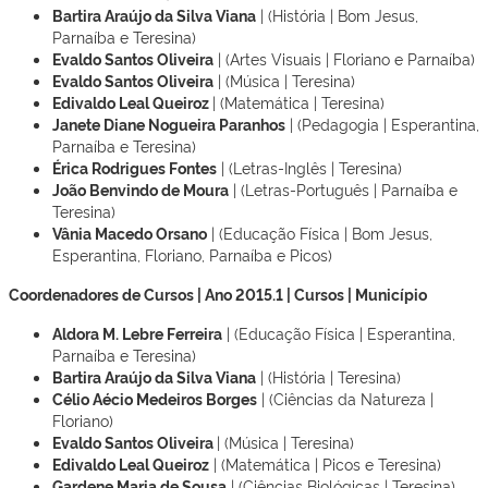
Bartira Araújo da Silva Viana
| (História | Bom Jesus,
Parnaíba e Teresina)
Evaldo Santos Oliveira
| (Artes Visuais | Floriano e Parnaíba)
Evaldo Santos Oliveira
| (Música | Teresina)
Edivaldo Leal Queiroz
| (Matemática | Teresina)
Janete Diane Nogueira Paranhos
| (Pedagogia | Esperantina,
Parnaíba e Teresina)
Érica Rodrigues Fontes
| (Letras-Inglês | Teresina)
João Benvindo de Moura
| (Letras-Português | Parnaíba e
Teresina)
Vânia Macedo Orsano
| (Educação Física | Bom Jesus,
Esperantina, Floriano, Parnaíba e Picos)
Coordenadores de Cursos | Ano 2015.1 | Cursos | Município
Aldora M. Lebre Ferreira
| (Educação Física | Esperantina,
Parnaíba e Teresina)
Bartira Araújo da Silva Viana
| (História | Teresina)
Célio Aécio Medeiros Borges
| (Ciências da Natureza |
Floriano)
Evaldo Santos Oliveira
| (Música | Teresina)
Edivaldo Leal Queiroz
| (Matemática | Picos e Teresina)
Gardene Maria de Sousa
| (Ciências Biológicas | Teresina)