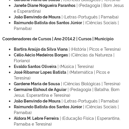
Janete Diane Nogueira Paranhos
| (Pedagogia | Bom Jesus
e Esperantina)
João Benvindo de Moura
| (Letras-Português | Parnaíba)
Raimundo Batista dos Santos Júnior
| (Ciências Sociais |
Parnaíba)
Coordenadores de Cursos | Ano 2014.2 | Cursos | Município
Bartira Araújo da Silva Viana
| (História | Picos e Teresina)
Célio Aécio Medeiros Borges
| (Ciências da Natureza |
Floriano)
Evaldo Santos Oliveira
| (Música | Teresina)
José Ribamar Lopes Batista
| (Matemática | Picos e
Teresina)
Gardene Maria de Sousa
| (Ciências Biológicas | Teresina)
Germaine Elshout de Aguiar
| (Pedagogia | Batalha, Bom
Jesus, Esperantina e Teresina)
João Benvindo de Moura
| (Letras-Português | Parnaíba)
Raimundo Batista dos Santos Júnior
| (Ciências Sociais |
Parnaíba)
Aldora M. Lebre Ferreira
| (Educação Física | Esperantina,
Parnaíba e Teresina)