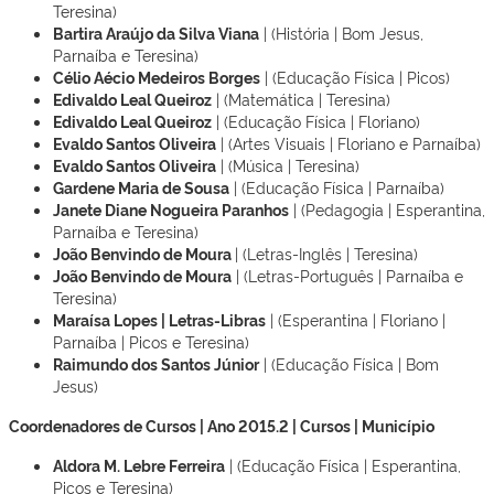
Teresina)
Bartira Araújo da Silva Viana
| (História | Bom Jesus,
Parnaíba e Teresina)
Célio Aécio Medeiros Borges
| (Educação Física | Picos)
Edivaldo Leal Queiroz
| (Matemática | Teresina)
Edivaldo Leal Queiroz
| (Educação Física | Floriano)
Evaldo Santos Oliveira
| (Artes Visuais | Floriano e Parnaíba)
Evaldo Santos Oliveira
| (Música | Teresina)
Gardene Maria de Sousa
| (Educação Física | Parnaíba)
Janete Diane Nogueira Paranhos
| (Pedagogia | Esperantina,
Parnaíba e Teresina)
João Benvindo de Moura
| (Letras-Inglês | Teresina)
João Benvindo de Moura
| (Letras-Português | Parnaíba e
Teresina)
Maraísa Lopes | Letras-Libras
| (Esperantina | Floriano |
Parnaíba | Picos e Teresina)
Raimundo dos Santos Júnior
| (Educação Física | Bom
Jesus)
Coordenadores de Cursos | Ano 2015.2 | Cursos | Município
Aldora M. Lebre Ferreira
| (Educação Física | Esperantina,
Picos e Teresina)