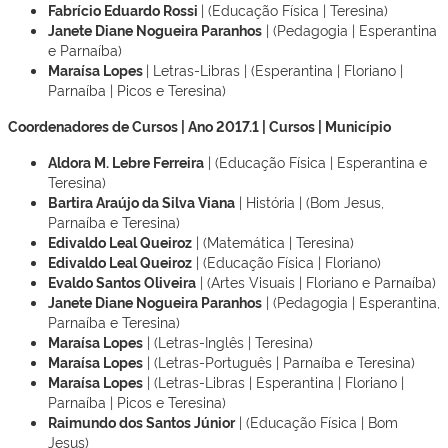
Fabrício Eduardo Rossi
| (Educação Física | Teresina)
Janete Diane Nogueira Paranhos
| (Pedagogia | Esperantina
e Parnaíba)
Maraísa Lopes
| Letras-Libras | (Esperantina | Floriano |
Parnaíba | Picos e Teresina)
Coordenadores de Cursos | Ano 2017.1 | Cursos | Município
Aldora M. Lebre Ferreira
| (Educação Física | Esperantina e
Teresina)
Bartira Araújo da Silva Viana
| História | (Bom Jesus,
Parnaíba e Teresina)
Edivaldo Leal Queiroz
| (Matemática | Teresina)
Edivaldo Leal Queiroz
| (Educação Física | Floriano)
Evaldo Santos Oliveira
| (Artes Visuais | Floriano e Parnaíba)
Janete Diane Nogueira Paranhos
| (Pedagogia | Esperantina,
Parnaíba e Teresina)
Maraísa Lopes
| (Letras-Inglês | Teresina)
Maraísa Lopes
| (Letras-Português | Parnaíba e Teresina)
Maraísa Lopes
| (Letras-Libras | Esperantina | Floriano |
Parnaíba | Picos e Teresina)
Raimundo dos Santos Júnior
| (Educação Física | Bom
Jesus)