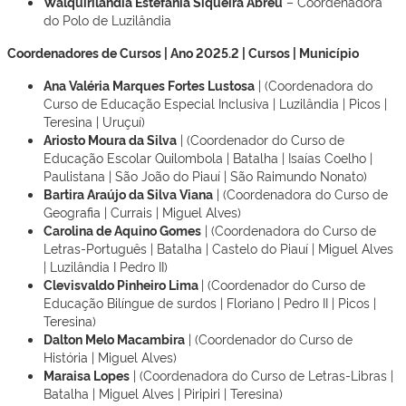
Walquirilândia Estefania Siqueira Abreu
– Coordenadora
do Polo de Luzilândia
Coordenadores de Cursos | Ano 2025.2 | Cursos | Município
Ana Valéria Marques Fortes Lustosa
| (Coordenadora do
Curso de Educação Especial Inclusiva | Luzilândia | Picos |
Teresina | Uruçuí)
Ariosto Moura da Silva
| (Coordenador do Curso de
Educação Escolar Quilombola | Batalha | Isaías Coelho |
Paulistana | São João do Piauí | São Raimundo Nonato)
Bartira Araújo da Silva Viana
| (Coordenadora do Curso de
Geografia | Currais | Miguel Alves)
Carolina de Aquino Gomes
| (Coordenadora do Curso de
Letras-Português | Batalha | Castelo do Piauí | Miguel Alves
| Luzilândia I Pedro II)
Clevisvaldo Pinheiro Lima
| (Coordenador do Curso de
Educação Bilíngue de surdos | Floriano | Pedro II | Picos |
Teresina)
Dalton Melo Macambira
| (Coordenador do Curso de
História | Miguel Alves)
Maraisa Lopes
| (Coordenadora do Curso de Letras-Libras |
Batalha | Miguel Alves | Piripiri | Teresina)