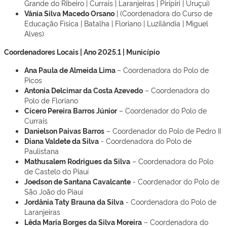
Grande do Ribeiro | Currais | Laranjeiras | Piripiri | Uruçuí)
Vânia Silva Macedo Orsano
| (Coordenadora do Curso de
Educação Física | Batalha | Floriano | Luzilândia | Miguel
Alves)
Coordenadores Locais | Ano 2025.1 | Município
Ana Paula de Almeida Lima
– Coordenadora do Polo de
Picos
Antonia Delcimar da Costa Azevedo
– Coordenadora do
Polo de Floriano
Cícero Pereira Barros Júnior
– Coordenador do Polo de
Currais
Danielson Paivas Barros
– Coordenador do Polo de Pedro II
Diana Valdete da Silva
- Coordenadora do Polo de
Paulistana
Mathusalem Rodrigues da Silva
– Coordenadora do Polo
de Castelo do Piauí
Joedson de Santana Cavalcante
- Coordenador do Polo de
São João do Piauí
Jordânia Taty Brauna da Silva
- Coordenadora do Polo de
Laranjeiras
Lêda Maria Borges da Silva Moreira
– Coordenadora do