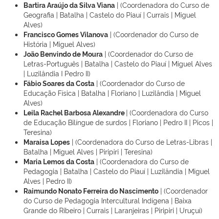
Bartira Araújo da Silva Viana
| (Coordenadora do Curso de
Geografia | Batalha | Castelo do Piauí | Currais | Miguel
Alves)
Francisco Gomes Vilanova
| (Coordenador do Curso de
História | Miguel Alves)
João Benvindo de Moura
| (Coordenador do Curso de
Letras-Português | Batalha | Castelo do Piauí | Miguel Alves
| Luzilândia I Pedro II)
Fábio Soares da Costa
| (Coordenador do Curso de
Educação Física | Batalha | Floriano | Luzilândia | Miguel
Alves)
Leila Rachel Barbosa Alexandre
| (Coordenadora do Curso
de Educação Bilíngue de surdos | Floriano | Pedro II | Picos |
Teresina)
Maraisa Lopes
| (Coordenadora do Curso de Letras-Libras |
Batalha | Miguel Alves | Piripiri | Teresina)
Maria Lemos da Costa
| (Coordenadora do Curso de
Pedagogia | Batalha | Castelo do Piauí | Luzilândia | Miguel
Alves | Pedro II)
Raimundo Nonato Ferreira do Nascimento
| (Coordenador
do Curso de Pedagogia Intercultural Indígena | Baixa
Grande do Ribeiro | Currais | Laranjeiras | Piripiri | Uruçuí)