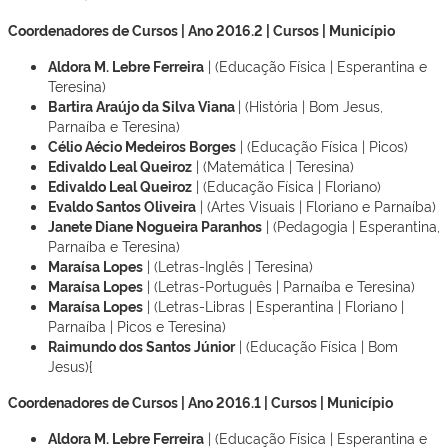
Coordenadores de Cursos | Ano 2016.2 | Cursos | Município
Aldora M. Lebre Ferreira
| (Educação Física | Esperantina e
Teresina)
Bartira Araújo da Silva Viana
| (História | Bom Jesus,
Parnaíba e Teresina)
Célio Aécio Medeiros Borges
| (Educação Física | Picos)
Edivaldo Leal Queiroz
| (Matemática | Teresina)
Edivaldo Leal Queiroz
| (Educação Física | Floriano)
Evaldo Santos Oliveira
| (Artes Visuais | Floriano e Parnaíba)
Janete Diane Nogueira Paranhos
| (Pedagogia | Esperantina,
Parnaíba e Teresina)
Maraísa Lopes
| (Letras-Inglês | Teresina)
Maraísa Lopes
| (Letras-Português | Parnaíba e Teresina)
Maraísa Lopes
| (Letras-Libras | Esperantina | Floriano |
Parnaíba | Picos e Teresina)
Raimundo dos Santos Júnior
| (Educação Física | Bom
Jesus){
Coordenadores de Cursos | Ano 2016.1 | Cursos | Município
Aldora M. Lebre Ferreira
| (Educação Física | Esperantina e