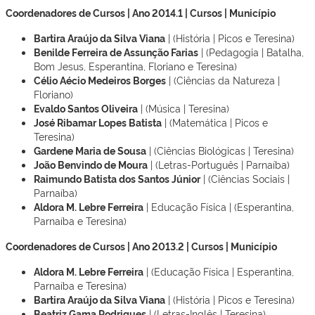
Coordenadores de Cursos | Ano 2014.1 | Cursos | Município
Bartira Araújo da Silva Viana
| (História | Picos e Teresina)
Benilde Ferreira de Assunção Farias
| (Pedagogia | Batalha,
Bom Jesus, Esperantina, Floriano e Teresina)
Célio Aécio Medeiros Borges
| (Ciências da Natureza |
Floriano)
Evaldo Santos Oliveira
| (Música | Teresina)
José Ribamar Lopes Batista
| (Matemática | Picos e
Teresina)
Gardene Maria de Sousa
| (Ciências Biológicas | Teresina)
João Benvindo de Moura
| (Letras-Português | Parnaíba)
Raimundo Batista dos Santos Júnior
| (Ciências Sociais |
Parnaíba)
Aldora M. Lebre Ferreira
| Educação Física | (Esperantina,
Parnaíba e Teresina)
Coordenadores de Cursos | Ano 2013.2 | Cursos | Município
Aldora M. Lebre Ferreira
| (Educação Física | Esperantina,
Parnaíba e Teresina)
Bartira Araújo da Silva Viana
| (História | Picos e Teresina)
Beatriz Gama Rodrigues
| (Letras-Inglês | Teresina)