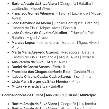
Bartira Araújo da Silva Viana
| (Geografia | Batalha |
Luzilândia | Miguel Alves)
Francisco Gomes Vilanova
| (História | Luzilândia | Miguel
Alves)
João Benvindo de Moura
| (Letras-Português | Batalha |
Castelo do Piauí | Miguel Alves | Pedro II)
João Gustavo de Oliveira Claudino
| (Educação Física |
Batalha | Miguel Alves)
Maraísa Lopes
| (Letras-Libras | Batalha | Miguel Alves |
Piripiri)
Marta Maria Azevedo Queiroz
| (Pedagogia | Batalha |
Castelo do Piauí | Luzilândia | Miguel Alves | Pedro II)
Ana Pereira da Silva
- Miguel Alves
Daniel de Castro Soares
- Pedro II
Francisca das Chagas do Monte Belo
- Castelo Piauí
Isabela Cristina Caldas Castro Barros
- LuziLândia
Lêda Maria Borges da Silva Moreira
- Piripiri
Milton Pereira da Silva
- Batalha
Coordenadores de Cursos | Ano 2022.1 | Cursos | Município
Bartira Araújo da Silva Viana
| (Geografia | Luzilândia)
Bartira Araújo da Silva Viana
| (História | Luzilândia)