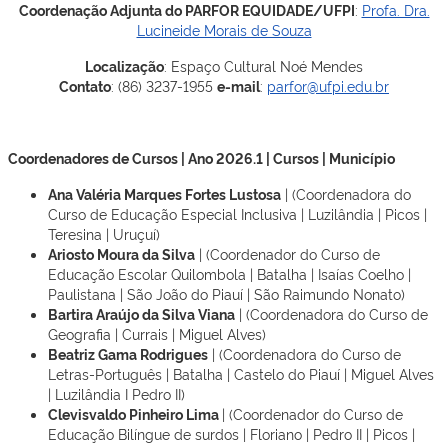
Coordenação Adjunta do PARFOR EQUIDADE/UFPI
:
Profa. Dra.
Lucineide Morais de Souza
Localização
: Espaço Cultural Noé Mendes
Contato
: (86) 3237-1955
e-mail
:
parfor@ufpi.edu.br
Coordenadores de Cursos | Ano 2026.1 | Cursos | Município
Ana Valéria Marques Fortes Lustosa
| (Coordenadora do
Curso de Educação Especial Inclusiva | Luzilândia | Picos |
Teresina | Uruçuí)
Ariosto Moura da Silva
| (Coordenador do Curso de
Educação Escolar Quilombola | Batalha | Isaías Coelho |
Paulistana | São João do Piauí | São Raimundo Nonato)
Bartira Araújo da Silva Viana
| (Coordenadora do Curso de
Geografia | Currais | Miguel Alves)
Beatriz Gama Rodrigues
| (Coordenadora do Curso de
Letras-Português | Batalha | Castelo do Piauí | Miguel Alves
| Luzilândia I Pedro II)
Clevisvaldo Pinheiro Lima
| (Coordenador do Curso de
Educação Bilíngue de surdos | Floriano | Pedro II | Picos |