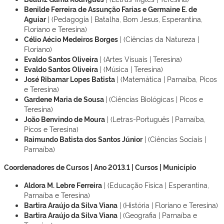
Benilde Ferreira de Assunção Farias e Germaine E. de
Aguiar
| (Pedagogia | Batalha, Bom Jesus, Esperantina,
Floriano e Teresina)
Célio Aécio Medeiros Borges
| (Ciências da Natureza |
Floriano)
Evaldo Santos Oliveira
| (Artes Visuais | Teresina)
Evaldo Santos Oliveira
| (Música | Teresina)
José Ribamar Lopes Batista
| (Matemática | Parnaíba, Picos
e Teresina)
Gardene Maria de Sousa
| (Ciências Biológicas | Picos e
Teresina)
João Benvindo de Moura
| (Letras-Português | Parnaíba,
Picos e Teresina)
Raimundo Batista dos Santos Júnior
| (Ciências Sociais |
Parnaíba)
Coordenadores de Cursos | Ano 2013.1 | Cursos | Município
Aldora M. Lebre Ferreira
| (Educação Física | Esperantina,
Parnaíba e Teresina)
Bartira Araújo da Silva Viana
| (História | Floriano e Teresina)
Bartira Araújo da Silva Viana
| (Geografia | Parnaíba e