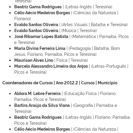
Teresina)
Beatriz Gama Rodrigues
| (Letras-Inglês | Teresina)
Célio Aécio Medeiros Borges
| (Ciências da Natureza |
Floriano)
Evaldo Santos Oliveira
| (Artes Visuais | Batalha e Teresina)
Evaldo Santos Oliveira
| (Música | Teresina)
José Ribamar Lopes Batista
| (Matemática | Parnaíba, Picos
e Teresina)
Maria Divina Ferreira Lima
| (Pedagogia | Batalha, Bom
Jesus, Floriano, Parnaíba, Picos e Teresina)
Maurisan Alves Lino
| Física | Teresina)
Marcelo Alessandro Limeira dos Anjos
| (Letras-Português |
Picos e Teresina)
Coordenadores de Cursos | Ano 2012.2 | Cursos | Município
Aldora M. Lebre Ferreira
| (Educação Física | Floriano,
Parnaíba, Picos e Teresina)
Bartira Araújo da Silva Viana
| (Geografia | Parnaíba e
Teresina)
Beatriz Gama Rodrigues
| (Letras-Inglês | Floriano, Parnaíba,
Picos e Teresina)
Célio Aécio Medeiros Borges
| (Ciências da Natureza |