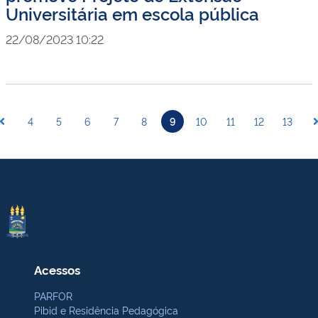
Universitária em escola pública
22/08/2023 10:22
4
5
6
7
8
9
10
11
12
13
Acessos
PARFOR
Pibid e Residência Pedagógica