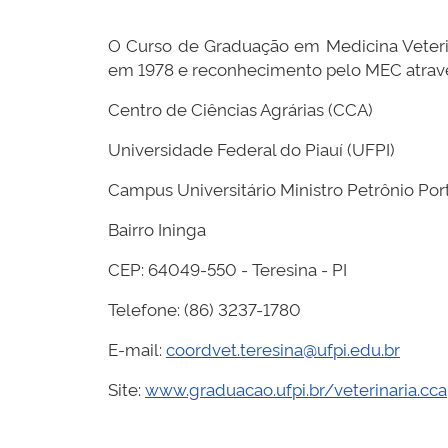
O Curso de Graduação em Medicina Veterin
em 1978 e reconhecimento pelo MEC atravé
Centro de Ciências Agrárias (CCA)
Universidade Federal do Piauí (UFPI)
Campus Universitário Ministro Petrônio Por
Bairro Ininga
CEP: 64049-550 - Teresina - PI
Telefone: (86) 3237-1780
E-mail:
coordvet.teresina@ufpi.edu.br
Site:
www.graduacao.ufpi.br/veterinaria.cca