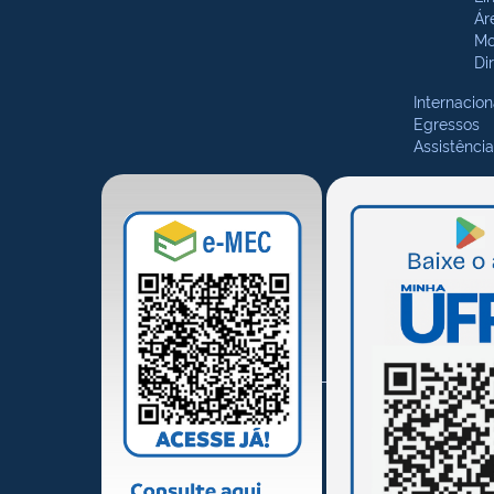
Ár
Mo
Di
Internacion
Egressos
Assistência