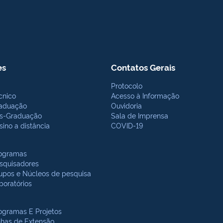
es
Contatos Gerais
Protocolo
cnico
Acesso à Informação
aduação
Ouvidoria
s-Graduação
Sala de Imprensa
sino a distância
COVID-19
ogramas
squisadores
upos e Núcleos de pesquisa
boratórios
ogramas E Projetos
nhas de Extensão