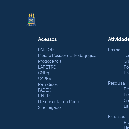
Acessos
Atividad
PARFOR
Ensino
Pibid e Residência Pedagógica
Té
Prodocência
Gr
LAPETRO
Pó
CNPq
En
CAPES
Pesquisa
Periódicos
Pr
FADEX
Pe
FINEP
Gr
Desconectar da Rede
La
Site Legado
Extensão
Pr
Li