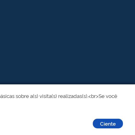
cas sobre a(s) visita(s) realizadas(s).<br>Se você
Ciente