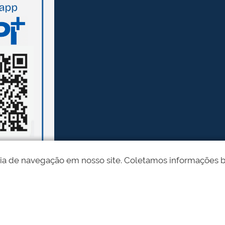
ia de navegação em nosso site. Coletamos informações bási