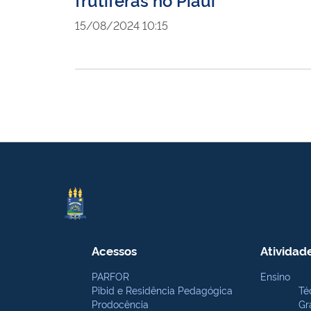
15/08/2024 10:15
Acessos
Atividad
PARFOR
Ensino
Pibid e Residência Pedagógica
Té
Prodocência
Gr