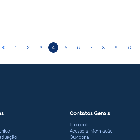
1
2
3
4
5
6
7
8
9
10
es
Contatos Gerais
Protocolo
cnico
Acesso à Informação
aduação
Ouvidoria