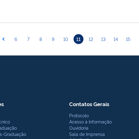
6
7
8
9
10
11
12
13
14
15
es
Contatos Gerais
Protocolo
cnico
Acesso à Informação
aduação
Ouvidoria
s-Graduação
Sala de Imprensa