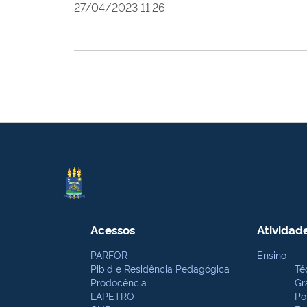
27/04/2023 11:26
Acessos
Atividad
PARFOR
Ensino
Pibid e Residência Pedagógica
Té
Prodocência
Gr
LAPETRO
Pó