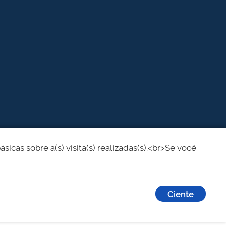
cas sobre a(s) visita(s) realizadas(s).<br>Se você
Ciente