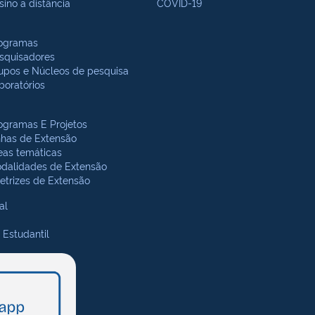
sino a distância
COVID-19
ogramas
squisadores
upos e Núcleos de pesquisa
boratórios
ogramas E Projetos
nhas de Extensão
eas temáticas
dalidades de Extensão
retrizes de Extensão
al
 Estudantil