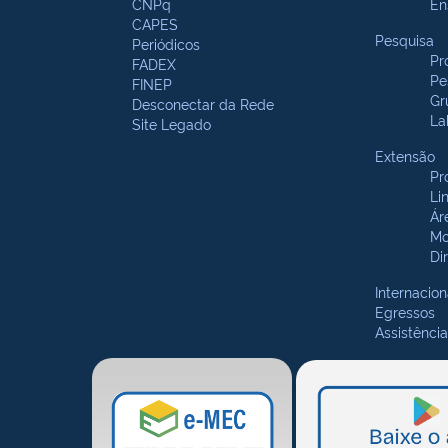
CNPq
En
CAPES
Pesquisa
Periódicos
Pr
FADEX
Pe
FINEP
Gr
Desconectar da Rede
La
Site Legado
Extensão
Pr
Li
Ár
Mo
Di
Internacion
Egressos
Assistência