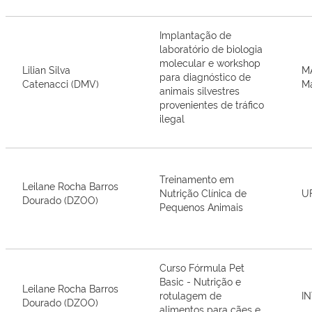
Implantação de
laboratório de biologia
molecular e workshop
Lilian Silva
MA
para diagnóstico de
Catenacci (DMV)
M
animais silvestres
provenientes de tráfico
ilegal
Treinamento em
Leilane Rocha Barros
Nutrição Clínica de
U
Dourado (DZOO)
Pequenos Animais
Curso Fórmula Pet
Basic - Nutrição e
Leilane Rocha Barros
rotulagem de
I
Dourado (DZOO)
alimentos para cães e