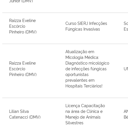
Júnior (DMV)
Raizza Eveline
Curso SIERJ Infecções
So
Escórcio
Fúngicas Invasivas
Es
Pinheiro (DMV)
Atualização em
Micologia Médica:
Raizza Eveline
Diagnóstico micológico
Escórcio
de infecções fúngicas
U
Pinheiro (DMV)
oportunistas
prevalentes em
Hospitais Terciários!
Licença Capacitação
Lilian Silva
na área de Clínica e
A
Catenacci (DMV)
Manejo de Animais
Bé
Silvestres