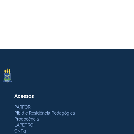
Acessos
PARFOR
Pibid e Residência Pedagógica
Prodocência
LAPETRO
CNPq