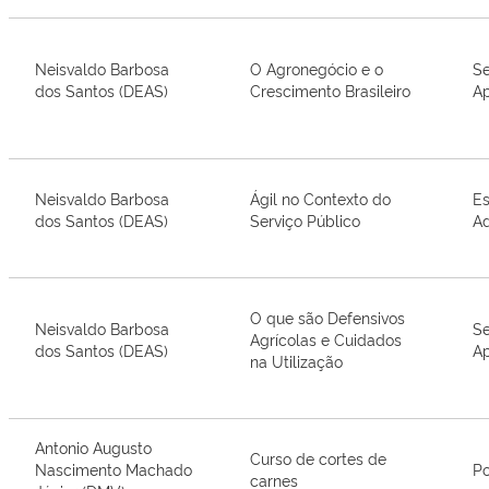
Neisvaldo Barbosa
O Agronegócio e o
Se
dos Santos (DEAS)
Crescimento Brasileiro
Ap
Neisvaldo Barbosa
Ágil no Contexto do
Es
dos Santos (DEAS)
Serviço Público
Ad
O que são Defensivos
Neisvaldo Barbosa
Se
Agrícolas e Cuidados
dos Santos (DEAS)
Ap
na Utilização
Antonio Augusto
Curso de cortes de
Nascimento Machado
Po
carnes