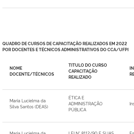
QUADRO DE CURSOS DE CAPACITAÇÃO REALIZADOS EM 2022
POR DOCENTES E TÉCNICOS ADMINISTRATIVOS DO CCA/UFPI
TITULO DO CURSO
NOME
I
CAPACITAÇÃO
DOCENTE/TÉCNICOS
R
REALIZADO
ÉTICA E
Maria Lucielma da
ADMINISTRAÇÃO
In
Silva Santos (DEAS)
PÚBLICA
Maria Lucielma da
LEI N° 8112/90 E SUAS
Es