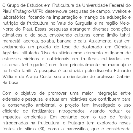
O Grupo de Estudos em Fruticultura da Universidade Federal do
Piauí (Frutagro/UFPI) desenvolve pesquisas de campo, viveiros e
laboratórios, focando na implantação e manejo da adubação e
nutrição da fruticultura no Vale do Gurguéia e na região Meio-
Norte do Piauí. Essas pesquisas abrangem diversas condições
climáticas e de solo, envolvendo culturas como limão tahiti,
maracujá, acerola, goiaba, banana e caju. Atualmente, está em
andamento um projeto de tese de doutorado em Ciências
Agrárias intitulado "Uso do silício como elemento mitigador de
estresses hídricos e nutricionais em frutíferas cultivadas em
sistemas fertirrigados”, com foco principalmente no maracujá e
no limão tahiti. A pesquisa é conduzida pelo discente Eduardo
William de Araújo Costa, sob a orientação do professor Gabriel
Barbosa.
Com o objetivo de promover uma maior integração entre
extensão e pesquisa, e atuar em iniciativas que contribuem para
a conservação ambiental, o projeto tem investigado o uso
eficiente de fertilizantes nitrogenados, visando reduzir os
impactos ambientais. Em conjunto com o uso de fontes
nitrogenadas na fruticultura, o Frutagro tem explorado novas
fontes de silício (Si), como a nanossílica, que é considerada