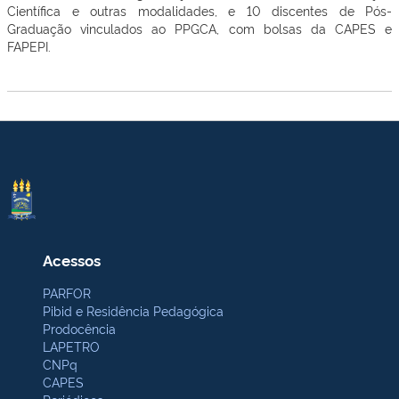
Científica e outras modalidades, e 10 discentes de Pós-
Graduação vinculados ao PPGCA, com bolsas da CAPES e
FAPEPI.
Acessos
PARFOR
Pibid e Residência Pedagógica
Prodocência
LAPETRO
CNPq
CAPES