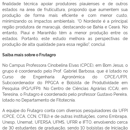
finalidade técnica apoiar produtores piauienses e de outros
estados na área de fruticultura, propondo que aumentem sua
produção de forma mais eficiente e com menor custo,
minimizando os impactos ambientais. “O Nordeste é a principal
região produtora de maracujá, destacando-se Bahia e Ceará. No
entanto, Piauí e Maranhão têm a menor produção entre os
estados. Portanto, este estudo melhora as perspectivas de
produção de alta qualidade para essa região”, conclui.
Saiba mais sobre o Frutagro
No Campus Professora Cinobelina Elvas (CPCE), em Bom Jesus, o
grupo é coordenado pelo Prof. Gabriel Barbosa, que é lotado no
Curso de Engenharia Agronômica do CPCE/UFPI,
Subcoordenador do PPGCA e Bolsista de Produtividade em
Pesquisa (PQ/UFPI). No Centro de Ciências Agrárias (CCA), em
Teresina, o Frutagro é coordenado pelo professor Gustavo Pereira,
lotado no Departamento de Fitotecnia.
A equipe do Frutagro conta com diversos pesquisadores da UFPI
(CPCE, CCA, CCN, CTBJ) e de outras instituições, como Embrapa,
Unesp, Unemat, UFERSA, UFMS, UFRR e IFTO, envolvendo cerca
de 30 estudantes de graduação, sendo 10 bolsistas de Iniciação