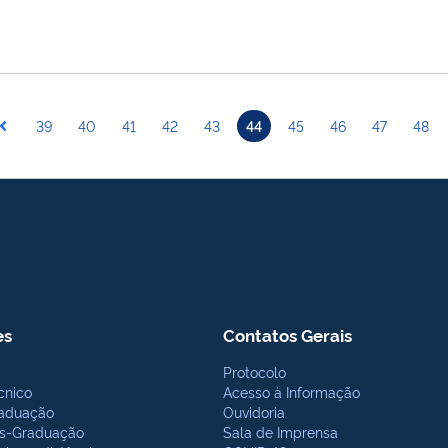
39
40
41
42
43
44
45
46
47
48
es
Contatos Gerais
Protocolo
cnico
Acesso à Informação
aduação
Ouvidoria
s-Graduação
Sala de Imprensa