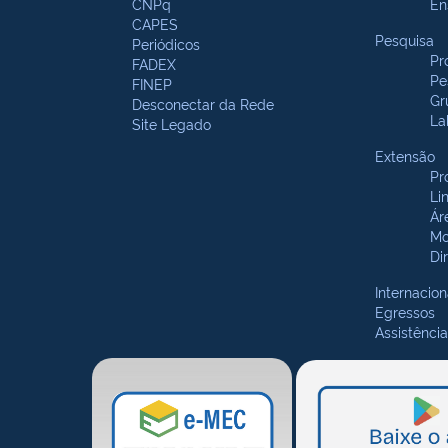
CNPq
En
CAPES
Pesquisa
Periódicos
Pr
FADEX
Pe
FINEP
Gr
Desconectar da Rede
La
Site Legado
Extensão
Pr
Li
Ár
Mo
Di
Internacion
Egressos
Assistência