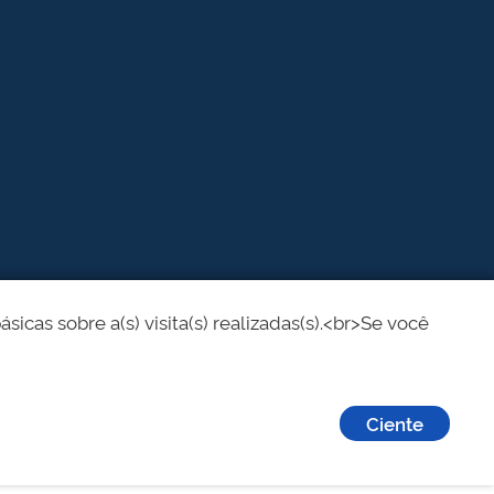
cas sobre a(s) visita(s) realizadas(s).<br>Se você
Ciente