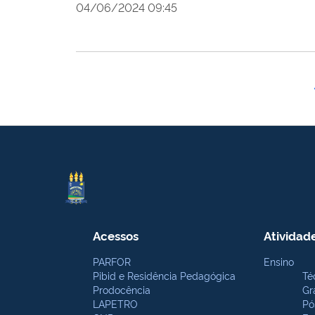
04/06/2024 09:45
Acessos
Atividad
PARFOR
Ensino
Pibid e Residência Pedagógica
Té
Prodocência
Gr
LAPETRO
Pó