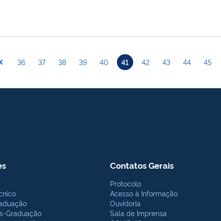
36
37
38
39
40
41
42
43
44
45
es
Contatos Gerais
Protocolo
cnico
Acesso à Informação
aduação
Ouvidoria
s-Graduação
Sala de Imprensa