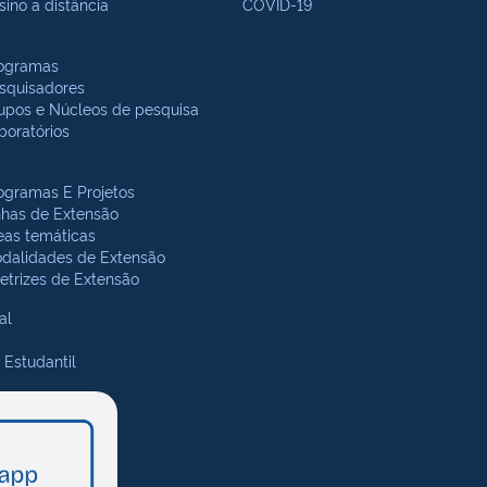
sino a distância
COVID-19
ogramas
squisadores
upos e Núcleos de pesquisa
boratórios
ogramas E Projetos
nhas de Extensão
eas temáticas
dalidades de Extensão
retrizes de Extensão
al
 Estudantil