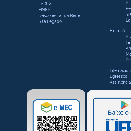
Pr
FADEX
Pe
FINEP
Gr
Desconectar da Rede
La
Site Legado
Extensão
Pr
Li
Ár
Mo
Di
Internacion
Egressos
Assistência