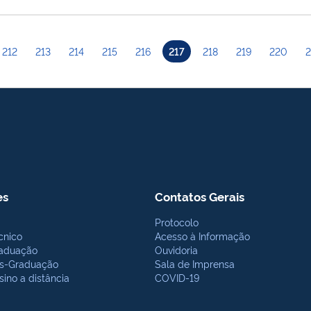
212
213
214
215
216
217
218
219
220
2
es
Contatos Gerais
Protocolo
cnico
Acesso à Informação
aduação
Ouvidoria
s-Graduação
Sala de Imprensa
sino a distância
COVID-19