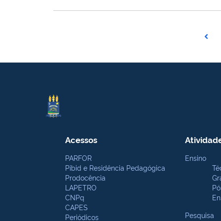
Acessos
Atividad
PARFOR
Ensino
Pibid e Residência Pedagógica
Té
Prodocência
Gr
LAPETRO
Pó
CNPq
En
CAPES
Pesquisa
Periódicos