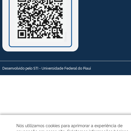
Desenvolvido pelo STI - Universidade Federal do Piauí
Nós utilizamos cookies para aprimorar a experiência de