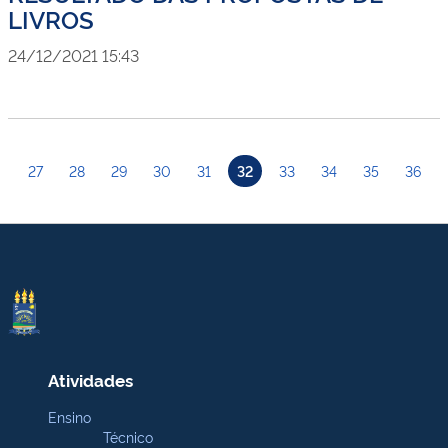
LIVROS
24/12/2021 15:43
27
28
29
30
31
32
33
34
35
36
Atividades
Ensino
Técnico