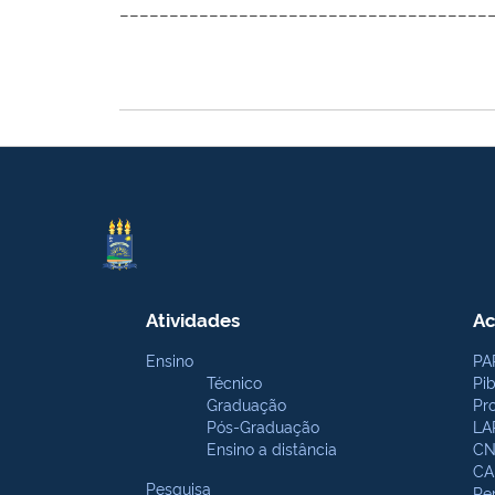
_____________________________________
Atividades
Ac
Ensino
PA
Técnico
Pi
Graduação
Pr
Pós-Graduação
LA
Ensino a distância
CN
CA
Pesquisa
Pe