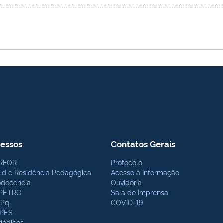
__________________________________________________
essos
Contatos Gerais
RFOR
Protocolo
bid e Residência Pedagógica
Acesso à Informação
odocência
Ouvidoria
PETRO
Sala de Imprensa
Pq
COVID-19
PES
riódicos