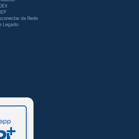
DEX
NEP
sconectar da Rede
te Legado