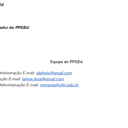
Ed
nador do PPGEd
Equipe do PPGEd
dministração
E-mail:
alefreis@gmail.com
ração
E-mail:
lalyne.lima@gmail.com
 Administração
E-mail:
mirvenia@ufpi.edu.br