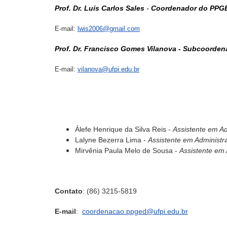
Prof. Dr.
Luís Carlos Sales
-
Coordenador do PPG
E-mail:
lwis2006@gmail.com
Prof. Dr. Francisco Gomes Vilanova - Subcoorde
E-mail:
vilanova@ufpi.edu.br
Álefe Henrique da Silva Reis -
Assistente em A
Lalyne Bezerra Lima -
Assistente em Administ
Mirvênia Paula Melo de Sousa -
Assistente em
Contato
: (86) 3215-5819
E-mail
:
coordenacao.ppged@ufpi.edu.br