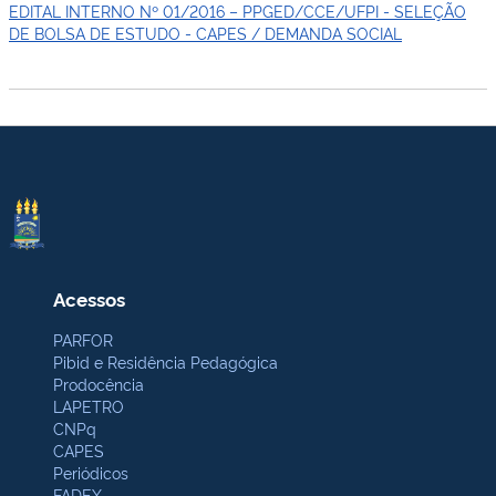
EDITAL INTERNO Nº 01/2016 – PPGED/CCE/UFPI - SELEÇÃO
DE BOLSA DE ESTUDO - CAPES / DEMANDA SOCIAL
Acessos
PARFOR
Pibid e Residência Pedagógica
Prodocência
LAPETRO
CNPq
CAPES
Periódicos
FADEX