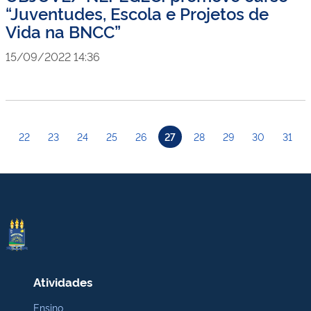
“Juventudes, Escola e Projetos de
Vida na BNCC”
15/09/2022 14:36
22
23
24
25
26
27
28
29
30
31
Atividades
Ensino