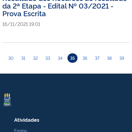
da 2ª Etapa - Edital Nº 03/2021 -
Prova Escrita
16/11/2021 19:01
30
31
32
33
34
35
36
37
38
39
Atividades
Ensino