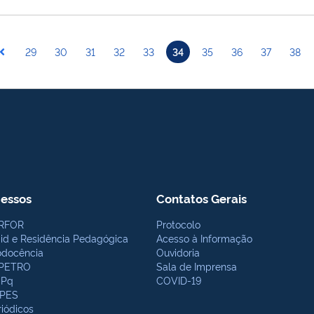
29
30
31
32
33
34
35
36
37
38
essos
Contatos Gerais
RFOR
Protocolo
bid e Residência Pedagógica
Acesso à Informação
odocência
Ouvidoria
PETRO
Sala de Imprensa
Pq
COVID-19
PES
riódicos