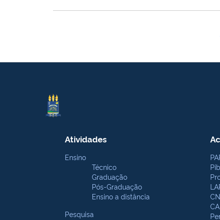
Atividades
Ac
Ensino
PA
Técnico
Pi
Graduação
Pr
Pós-Graduação
LA
Ensino a distância
CN
CA
Pesquisa
Pe