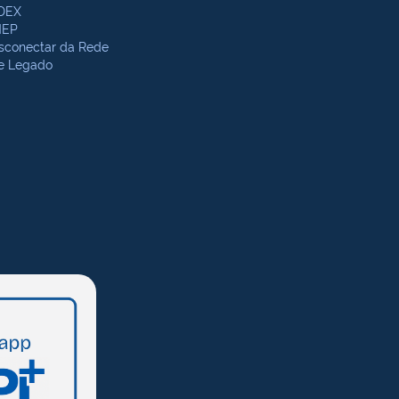
DEX
NEP
sconectar da Rede
te Legado