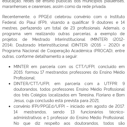
educação, redes de ensino públicas dos municípios piauienses,
maranhenses e cearenses, assim como da rede privada.
Recentemente, o PPGEd celebrou convênio com o Instituto
Federal do Piauí (IFPI), visando a qualificar 9 doutores e 14
mestres, perfazendo um total de 23 profissionais. Ademais, o
programa vem realizando outras parcerias, a exemplo de
projetos de Mestrado Interinstitucional (MINTER) (2012-
2014), Doutorado Interinstitucional (DINTER) (2016 – 2020) e
Programa Nacional de Cooperação Acadêmica (PROCAD), entre
outras, conforme detalhamento a seguir:
MINTER em parceria com os CTT/UFPI, concluído em
2015: formou 17 mestrandos professores do Ensino Médio
Profissional;
DINTER/CTT/UFPI, em parceria com a UTFPR: 9
doutorandos, todos professores Ensino Médio Profissional
dos três Colégios localizados em Teresina, Floriano e Bom
Jesus, cuja conclusão está prevista para 2021;
convênio IFPI/PPGEd/UFPI – iniciado em agosto de 2017:
14 mestrandos, sendo 13 funcionários técnico-
administrativos e 1 professor do Ensino Médio Profissional.
No que diz respeito aos doutorandos, todos são