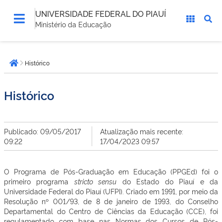
UNIVERSIDADE FEDERAL DO PIAUÍ
Ministério da Educação
Você
Histórico
está
Página inicial
aqui:
Histórico
Publicado: 09/05/2017
Atualização mais recente:
09:22
17/04/2023 09:57
O Programa de Pós-Graduação em Educação (PPGEd) foi o
primeiro programa
stricto sensu
do Estado do Piauí e da
Universidade Federal do Piauí (UFPI). Criado em 1991, por meio da
Resolução nº 001/93, de 8 de janeiro de 1993, do Conselho
Departamental do Centro de Ciências da Educação (CCE), foi
regulamentado com base nas Normas dos Cursos de Pós-