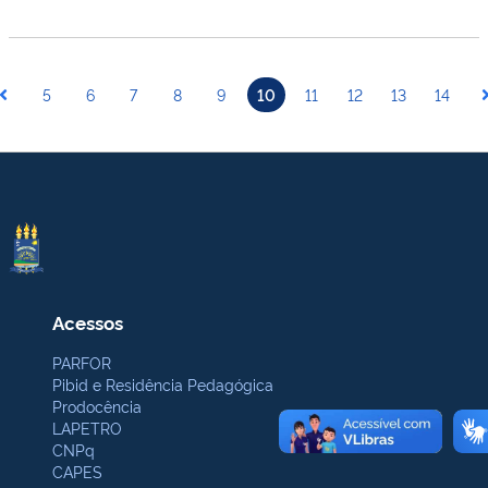
5
6
7
8
9
10
11
12
13
14
Acessos
PARFOR
Pibid e Residência Pedagógica
Prodocência
LAPETRO
CNPq
CAPES