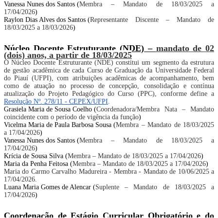
Vanessa Nunes dos Santos (
Membra – Mandato de 18/03/2025 a
17/04/2026
)
Raylon Dias Alves dos Santos (
Representante Discente – Mandato de
18/03/2025 a 18/03/2026
)
Núcleo Docente Estruturante (NDE) –
mandato de 02
(dois) anos, a partir de 18/03/2025
O Núcleo Docente Estruturante (NDE) constitui um segmento da estrutura
de gestão acadêmica de cada Curso de Graduação da Universidade Federal
do Piauí (UFPI), com atribuições acadêmicas de acompanhamento, bem
como de atuação no processo de concepção, consolidação e contínua
atualização do Projeto Pedagógico do Curso (PPC), conforme define a
Resolução Nº. 278/11 - CEPEX/UFPI
.
Grasiela Maria de Sousa Coelho (
Coordenadora/Membra Nata – Mandato
coincidente com o período de vigência da função
)
Vicelma Maria de Paula Barbosa Sousa (
Membra – Mandato de 18/03/2025
a 17/04/2026
)
Vanessa Nunes dos Santos (
Membra – Mandato de 18/03/2025 a
17/04/2026
)
Krícia de Sousa Silva (
Membra – Mandato de 18/03/2025 a 17/04/2026
)
Maria da Penha Feitosa (
Membra – Mandato de 18/03/2025 a 17/04/2026
)
Maria do Carmo Carvalho Madureira - Membra - Mandato de 10/06/2025 a
17/04/2026.
Luana Maria Gomes de Alencar (
Suplente – Mandato de 18/03/2025 a
17/04/2026
)
Coordenação de Estágio Curricular Obrigatório e do