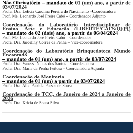
Não Obrigatório – mandato de 0
1
(
um
) ano, a partir de
03
/0
7
/202
4
Prof
a
.
Dra.
Letícia Carolina Pereira do Nascimento –
Coordenadora
Prof.
Me. Leonardo José Freire Cabó
–
Coordenador
Adjunt
o
Coordenação do Laboratório Interdisciplinar de
Ensino, Arte e Educação (LIBERTE/CAFS/UFPI)
– mandato de 0
2
(
dois
) ano, a partir de
06
/0
4
/202
4
Prof.
Me. Leonardo José Freire Cabó
–
Coordenador
Profa. Dra.
Jardeliny Corrêa da Penha –
V
ice-coordenadora
Coordenação do Laboratório Brinquedoteca Mundo
Encantado
– mandato de 0
1
(
um
) ano, a partir de
03
/0
7
/202
4
Profa.
Dra. Vanessa Nunes dos Santos –
Coordenadora
Profa. Dra.
Maria da Penha Feitosa
–
C
oordenadora
Adjunt
a
Coordenação de Monitoria
– mandato de 0
1
(
um
) a partir de
03
/0
7
/202
4
Profa. Dra.
Alba Patricia Passos de Sousa
Coordenação de TCC, de Janeiro de 2024 a Janeiro de
2026
Profa. Dra.
Kricia de Sousa Silva