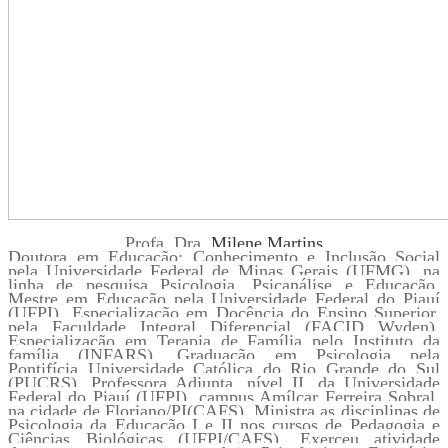
Profa. Dra.
Milene Martins
Doutora em Educação: Conhecimento e Inclusão Social
pela Universidade Federal de Minas Gerais (UFMG), na
linha de pesquisa Psicologia, Psicanálise e Educação.
Mestre em Educação pela Universidade Federal do Piauí
(UFPI). Especialização em Docência do Ensino Superior,
pela Faculdade Integral Diferencial (FACID Wyden).
Especialização em Terapia de Família pelo Instituto da
família (INFARS). Graduação em Psicologia pela
Pontifícia Universidade Católica do Rio Grande do Sul
(PUCRS). Professora Adjunta, nível II, da Universidade
Federal do Piauí (UFPI), campus Amílcar Ferreira Sobral,
na cidade de Floriano/PI(CAFS). Ministra as disciplinas de
Psicologia da Educação I e II nos cursos de Pedagogia e
Ciências Biológicas (UFPI/CAFS). Exerceu atividade