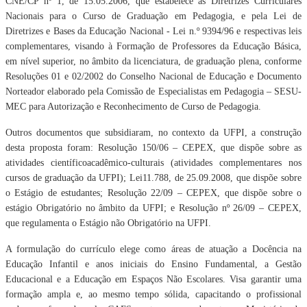
CNE/CP nº 1, de 15.05.2006, que estabelece as Diretrizes Curriculares
Nacionais para o Curso de Graduação em Pedagogia, e pela Lei de
Diretrizes e Bases da Educação Nacional - Lei n.º 9394/96 e respectivas leis
complementares, visando à Formação de Professores da Educação Básica,
em nível superior, no âmbito da licenciatura, de graduação plena, conforme
Resoluções 01 e 02/2002 do Conselho Nacional de Educação e Documento
Norteador elaborado pela Comissão de Especialistas em Pedagogia – SESU-
MEC para Autorização e Reconhecimento de Curso de Pedagogia.
Outros documentos que subsidiaram, no contexto da UFPI, a construção
desta proposta foram: Resolução 150/06 – CEPEX, que dispõe sobre as
atividades científicoacadêmico-culturais (atividades complementares nos
cursos de graduação da UFPI); Lei11.788, de 25.09.2008, que dispõe sobre
o Estágio de estudantes; Resolução 22/09 – CEPEX, que dispõe sobre o
estágio Obrigatório no âmbito da UFPI; e Resolução nº 26/09 – CEPEX,
que regulamenta o Estágio não Obrigatório na UFPI.
A formulação do currículo elege como áreas de atuação a Docência na
Educação Infantil e anos iniciais do Ensino Fundamental, a Gestão
Educacional e a Educação em Espaços Não Escolares. Visa garantir uma
formação ampla e, ao mesmo tempo sólida, capacitando o profissional