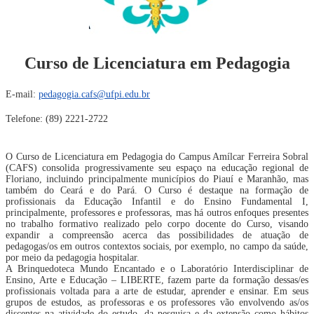
Curso de Licenciatura em Pedagogia
E-mail:
pedagogia.cafs@ufpi.edu.br
Telefone: (89) 2221-2722
O Curso de Licenciatura em Pedagogia do Campus Amílcar Ferreira Sobral
(CAFS) consolida progressivamente seu espaço na educação regional de
Floriano, incluindo principalmente municípios do Piauí e Maranhão, mas
também do Ceará e do Pará. O Curso é destaque na formação de
profissionais da Educação Infantil e do Ensino Fundamental I,
principalmente, professores e professoras, mas há outros enfoques presentes
no trabalho formativo realizado pelo corpo docente do Curso, visando
expandir a compreensão acerca das possibilidades de atuação de
pedagogas/os em outros contextos sociais, por exemplo, no campo da saúde,
por meio da pedagogia hospitalar.
A Brinquedoteca Mundo Encantado e o Laboratório Interdisciplinar de
Ensino, Arte e Educação – LIBERTE, fazem parte da formação dessas/es
profissionais voltada para a arte de estudar, aprender e ensinar. Em seus
grupos de estudos, as professoras e os professores vão envolvendo as/os
discentes na atividade do estudo, da pesquisa e da extensão como hábitos