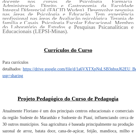
docente nos cursos de Psicologia, Farmácia,
Administração, Direito e Gastronomia da Faculdade
Integral Diferencial (FACID Wyden). Desenvolve pesquisa
nas áreas de Psicologia e Educação. Tem experiência
profissional nas áreas de Avaliação psicológica, Terapia de
família e Casais, Psicologia Escolar Educacional. Membro
do Laboratório de Estudos e Pesquisas Psicanalíticas e
Educacionais (LEPSI-Minas).
Currículos do Curso
Para currículos
detalhados:
https://drive.google.com/file/d/1a6VXTXpNsLSB3nbsxJ62EU_B
usp=sharing
Projeto Pedagógico do Curso de Pedagogia
Atualmente Floriano é um dos principais centros educacionais e comerciais
da região Sudeste do Maranhão e Sudoeste do Piauí, influenciando cerca de
30 outros municípios. Sua agricultura é baseada principalmente na produção
sazonal de arroz, batata doce, cana-de-açúcar, feijão, mandioca, milho e