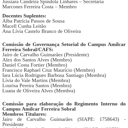
Jussiara Candeira Spíndola Linhares – Secretária
Marcones Ferreira Costa – Membro
Docentes Suplentes:
Alba Patrícia Passos
d
e Sousa
Macell Cunha Leitão
Ana Lívia Castelo Branco
d
e Oliveira
Comissão d
e Governança Setorial
do Campus Amílcar
Ferreira Sobral/CAFS:
Jairo de Carvalho Guimarães (Presidente)
Alex dos Santos Alves (Membro)
Daniel Costa Fortier (Membro)
Francisco Raphael Cruz Maurício (Membro)
Iara Lúcia Rodrigues Barbosa Santiago (Membra)
Lívia do Vale Martins (Membra)
Lourisa Pereira Santos (Membra)
Luana de Oliveira Alves (Membra)
Comissão para elaboração do Regimento Interno do
Campus Amílcar Ferreira Sobral
Membros Titulares:
Jairo de Carvalho Guimarães (SIAPE: 1758643) -
Presidente