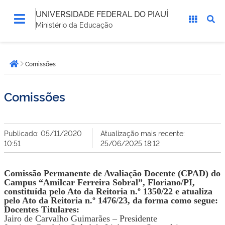
UNIVERSIDADE FEDERAL DO PIAUÍ
Ministério da Educação
Você
Comissões
está
Página inicial
aqui:
Comissões
Publicado: 05/11/2020
Atualização mais recente:
10:51
25/06/2025 18:12
Comissão Permanente de Avaliação Docente (CPAD)
do
Campus “Amílcar Ferreira Sobral”, Floriano/PI,
constituída pelo Ato da Reitoria n.º 1350/22 e atualiza
pelo Ato da Reitoria n.º 1476/23, da forma como segue:
Docentes Titulares:
Jairo
d
e Carvalho Guimarães – Presidente