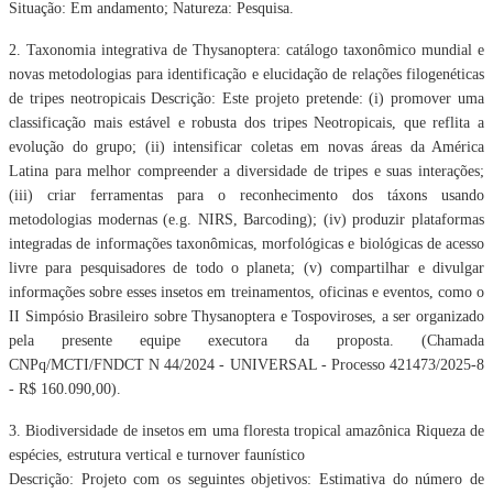
Situação: Em andamento; Natureza: Pesquisa.
2. Taxonomia integrativa de Thysanoptera: catálogo taxonômico mundial e
novas
metodologias para identificação e elucidação de relações filogenéticas
de tripes neotropicais
Descrição: Este projeto pretende: (i) promover uma
classificação mais estável e robusta dos
tripes Neotropicais, que reflita a
evolução do grupo; (ii) intensificar coletas em novas áreas da
América
Latina para melhor compreender a diversidade de tripes e suas interações;
(iii) criar
ferramentas para o reconhecimento dos táxons usando
metodologias modernas (e.g. NIRS,
Barcoding); (iv) produzir plataformas
integradas de informações taxonômicas, morfológicas e
biológicas de acesso
livre para pesquisadores de todo o planeta; (v) compartilhar e divulgar
informações sobre esses insetos em treinamentos, oficinas e eventos, como o
II Simpósio
Brasileiro sobre Thysanoptera e Tospoviroses, a ser organizado
pela presente equipe
executora da proposta. (Chamada
CNPq/MCTI/FNDCT N 44/2024 - UNIVERSAL - Processo
421473/2025-8
- R$ 160.090,00).
3. Biodiversidade de insetos em uma floresta tropical amazônica Riqueza de
espécies,
estrutura vertical e turnover faunístico
Descrição: Projeto com os seguintes objetivos: Estimativa do número de