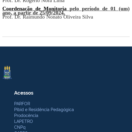
Prof. Dr.
Rogério Nora Lima
Coordenação de Monitoria
pelo período de 01 (um)
ano, a partir de 25/09/2024.
Prof. Dr.
Raimundo Nonato Oliveira Silva
Acessos
PARFOR
Pibid e Residência Pedagógica
Prodocência
LAPETRO
CNPq