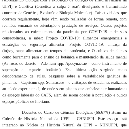
(Aprendendo biologia com a exposição da Coleção de História Natural da
UFPI) e Genética (Genética a culpa é sua?: divulgando e transmitindo
conceitos de Genética, Evolução e Biologia Molecular). Tais atividades, que
ocorrem regularmente, hoje vêm sendo realizadas de forma remota, com
reuniões semanais de orientação e prestação de serviços. Outros projetos
relacionados ao enfrentamento da pandemia por COVID-19 e de suas
consequências, a saber: Projeto COVID-19: alimentos emergenciais e
estratégias de segurança alimentar; Projeto COVID-19: ameaça da
(in)segurança alimentar em tempos de pandemia; e O cultivo de plantas
como ferramenta para o ensino de botânica e manutenção da saúde mental
(As rosas do deserto – Adenium spp. Apocynaceae – como instrumento de
superação da cegueira botânica). Esta última ação surgindo como
desdobramento de aulas, pesquisas sobre a variabilidade genética de
pimentas – Capsicum spp. Solanaceae – e visitações de estudantes realizadas
ao telado experimental, de onde saem plantas que embelezam e humanizam
os espaços laborais do CAFS, além de serem doadas à população e outros
espaços públicos de Floriano.
Docentes do Curso de Ciências Biológicas (66,67%) atuam na
Coleção de História Natural da UFPI – CHNUFPI. Este espaço está
integrado ao Núcleo de História Natural da UFPI – NHNUFPI, que