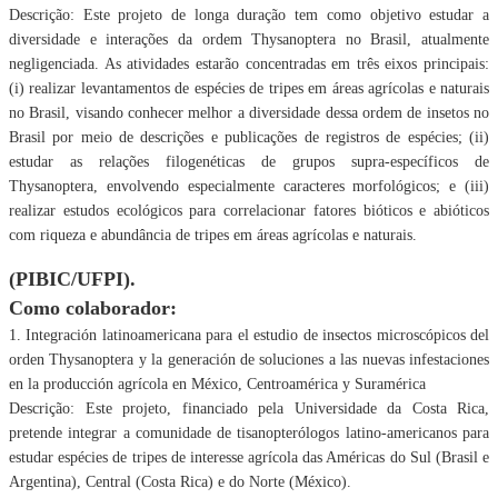
Descrição: Este projeto de longa duração tem como objetivo estudar a
diversidade e
interações da ordem Thysanoptera no Brasil, atualmente
negligenciada. As atividades estarão
concentradas em três eixos principais:
(i) realizar levantamentos de espécies de tripes em
áreas agrícolas e naturais
no Brasil, visando conhecer melhor a diversidade dessa ordem de
insetos no
Brasil por meio de descrições e publicações de registros de espécies; (ii)
estudar as
relações filogenéticas de grupos supra-específicos de
Thysanoptera, envolvendo
especialmente caracteres morfológicos; e (iii)
realizar estudos ecológicos para correlacionar
fatores bióticos e abióticos
com riqueza e abundância de tripes em áreas agrícolas e naturais.
(PIBIC/UFPI).
Como colaborador:
1. Integración latinoamericana para el estudio de insectos microscópicos del
orden
Thysanoptera y la generación de soluciones a las nuevas infestaciones
en la producción
agrícola en México, Centroamérica y Suramérica
Descrição: Este projeto, financiado pela Universidade da Costa Rica,
pretende integrar a
comunidade de tisanopterólogos latino-americanos para
estudar espécies de tripes de
interesse agrícola das Américas do Sul (Brasil e
Argentina), Central (Costa Rica) e do Norte
(México).