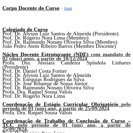
Corpo Docente do Curso
-
Aqui
Colegiado do Curso
Prof. Dr.
Alyson Luiz Santos de Almeida (Presidente)
Prof. Dr.
Rogério Nora Lima
(Membro)
Prof. Dr.
Raimundo Nonato Oliveira Silva
(Membro)
João Pedro Atem Ribeiro Barros (Membro Discente)
Núcleo Docente Estruturante (NDE)
com mandato de
02 (dois) anos, a partir de 10/12/2024
Profa. Dra.
Jussiara Candeira Spíndola Linhares
(Presidente)
Prof. Dr.
Daniel Costa Fortier
Prof. Dr.
Alyson Luiz Santos de Almeida
Prof. Dr.
Esequias Rodrigues da Silva
Prof. Dr.
José Ribamar de Sousa Júnior
Prof. Dr.
Raimundo Nonato Oliveira Silva
Profa. Dra.
Raquel Sousa Valois
Prof. Dr.
Rogério Nora Lima
Coordenação de Estágio Curricular Obrigatório
pelo
período de 01 (um) ano, a partir de 25/09/2024
Profa. Dra.
Raquel Sousa Valois
Coordenação de Trabalho de Conclusão de Curso –
TCC
pelo período de 01 (um) ano, a partir de
25/09/2024.