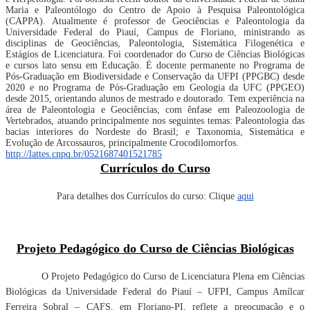
Maria e Paleontólogo do Centro de Apoio à Pesquisa Paleontológica
(CAPPA). Atualmente é professor de Geociências e Paleontologia da
Universidade Federal do Piauí, Campus de Floriano, ministrando as
disciplinas de Geociências, Paleontologia, Sistemática Filogenética e
Estágios de Licenciatura. Foi coordenador do Curso de Ciências Biológicas
e cursos lato sensu em Educação. É docente permanente no Programa de
Pós-Graduação em Biodiversidade e Conservação da UFPI (PPGBC) desde
2020 e no Programa de Pós-Graduação em Geologia da UFC (PPGEO)
desde 2015, orientando alunos de mestrado e doutorado. Tem experiência na
área de Paleontologia e Geociências, com ênfase em Paleozoologia de
Vertebrados, atuando principalmente nos seguintes temas: Paleontologia das
bacias interiores do Nordeste do Brasil; e Taxonomia, Sistemática e
Evolução de Arcossauros, principalmente Crocodilomorfos.
http://lattes.cnpq.br/0521687401521785
Currículos do Curso
Para detalhes dos Currículos do curso: Clique
aqui
Projeto Pedagógico do Curso de Ciências Biológicas
O Projeto Pedagógico do Curso de Licenciatura Plena em Ciências
Biológicas da Universidade Federal do Piauí – UFPI, Campus Amílcar
Ferreira Sobral – CAFS, em Floriano-PI, reflete a preocupação e o