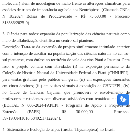
molecular) além de modelagem de nicho frente às
alterações climáticas para
espécies de tripes de importância agrícola nos Neotrópicos.
(Chamada CNPq
N 18/2024 Bolsas de Produtividade - R$ 75.600,00 - Processo
313586/2025-0).
3. Ciência para todos: expansão da popularização das ciências naturais como
meio de
alfabetização científica no centro-sul piauiense
Descrição: Trata-se da expansão de projeto similarmente intitulado anterior
com a intenção de
auxiliar na popularização das ciências naturais no centro-
sul piauiense, com ênfase no
território do vela dos rios Piauí e Itaueira. Para
isso, o projeto contará com atividades (i) na
exposição permanente da
Coleção de História Natural da Universidade Federal do Piauí
(CHNUFPI),
para visitas gratuitas pelo público em geral; (ii) em exposições itinerantes
em cinco
destinos; (iii) em visitas virtuais à exposição da CHNUFPI; (iv)
no Clube de Ciências Cajuína, que
promoverá o envolvimento de
professores e estudantes com diversas atividades com
temáticas científicas.
(EDITAL N 006-2024-FAPEPI - Programa de Apoio a Projetos de
Extensão
(PAPE) - R$ 30.000,00 - Processo:
59719.UNI1018.58402.17122024).
4. Sistemática e Ecologia de tripes (Inseta: Thysanoptera) no Brasil