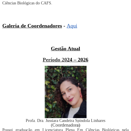
Ciências Biológicas do CAFS.
Galeria de Coordenadores
-
Aqui
Gestão Atual
Período 20
24
– 20
2
6
Prof
a
. Dr
a
. Jussiara Candeira Spindola Linhares
(Coordenador
a
)
Possui graduação em Licenciatura Plena Em Ciências Biológicas pela