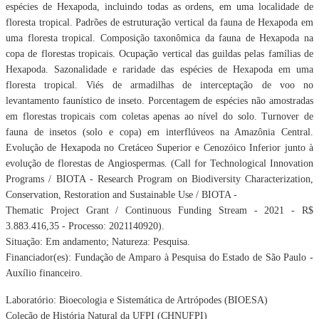
espécies de
Hexapoda, incluindo todas as ordens, em uma localidade de
floresta tropical. Padrões de
estruturação vertical da fauna de Hexapoda em
uma floresta tropical. Composição taxonômica
da fauna de Hexapoda na
copa de florestas tropicais. Ocupação vertical das guildas pelas
famílias de
Hexapoda. Sazonalidade e raridade das espécies de Hexapoda em uma
floresta
tropical. Viés de armadilhas de interceptação de voo no
levantamento faunístico de inseto.
Porcentagem de espécies não amostradas
em florestas tropicais com coletas apenas ao nível
do solo. Turnover de
fauna de insetos (solo e copa) em interflúveos na Amazônia Central.
Evolução de Hexapoda no Cretáceo Superior e Cenozóico Inferior junto à
evolução de florestas
de Angiospermas. (Call for Technological Innovation
Programs / BIOTA - Research Program on
Biodiversity Characterization,
Conservation, Restoration and Sustainable Use / BIOTA -
Thematic Project Grant / Continuous Funding Stream - 2021 - R$
3.883.416,35 - Processo:
2021140920).
Situação: Em andamento; Natureza: Pesquisa.
Financiador(es): Fundação de Amparo à Pesquisa do Estado de São Paulo -
Auxílio financeiro.
Laboratório: Bioecologia e Sistemática de Artrópodes (BIOESA)
Coleção de História Natural da UFPI (CHNUFPI)