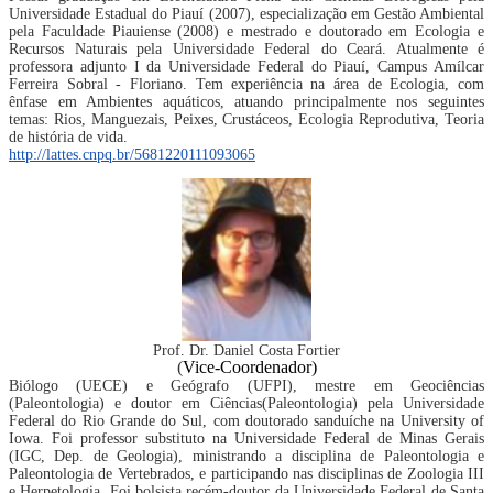
Universidade Estadual do Piauí (2007), especialização em Gestão Ambiental
pela Faculdade Piauiense (2008) e mestrado e doutorado em Ecologia e
Recursos Naturais pela Universidade Federal do Ceará. Atualmente é
professora adjunto I da Universidade Federal do Piauí, Campus Amílcar
Ferreira Sobral - Floriano. Tem experiência na área de Ecologia, com
ênfase em Ambientes aquáticos, atuando principalmente nos seguintes
temas: Rios, Manguezais, Peixes, Crustáceos, Ecologia Reprodutiva, Teoria
de história de vida.
http://lattes.cnpq.br/5681220111093065
Prof. Dr. Daniel Costa Fortier
(
Vice-
Coordenador)
Biólogo (UECE) e Geógrafo (UFPI), mestre em Geociências
(Paleontologia) e doutor em Ciências(Paleontologia) pela Universidade
Federal do Rio Grande do Sul, com doutorado sanduíche na University of
Iowa. Foi professor substituto na Universidade Federal de Minas Gerais
(IGC, Dep. de Geologia), ministrando a disciplina de Paleontologia e
Paleontologia de Vertebrados, e participando nas disciplinas de Zoologia III
e Herpetologia. Foi bolsista recém-doutor da Universidade Federal de Santa