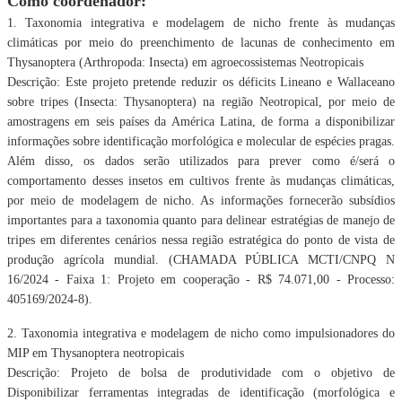
Como coordenador:
1. Taxonomia integrativa e modelagem de nicho frente às mudanças
climáticas por meio do
preenchimento de lacunas de conhecimento em
Thysanoptera (Arthropoda: Insecta) em
agroecossistemas Neotropicais
Descrição: Este projeto pretende reduzir os déficits Lineano e Wallaceano
sobre tripes
(Insecta: Thysanoptera) na região Neotropical, por meio de
amostragens em seis países da
América Latina, de forma a disponibilizar
informações sobre identificação morfológica e
molecular de espécies pragas.
Além disso, os dados serão utilizados para prever como é/será o
comportamento desses insetos em cultivos frente às mudanças climáticas,
por meio de
modelagem de nicho. As informações fornecerão subsídios
importantes para a taxonomia
quanto para delinear estratégias de manejo de
tripes em diferentes cenários nessa região
estratégica do ponto de vista de
produção agrícola mundial. (CHAMADA PÚBLICA MCTI/CNPQ
N
16/2024 - Faixa 1: Projeto em cooperação - R$ 74.071,00 - Processo:
405169/2024-8).
2. Taxonomia integrativa e modelagem de nicho como impulsionadores do
MIP em
Thysanoptera neotropicais
Descrição: Projeto de bolsa de produtividade com o objetivo de
Disponibilizar ferramentas
integradas de identificação (morfológica e