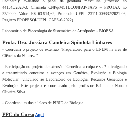
Pedipalpi): avaliando
o papel da genitália masculina (Processo no
441545/2020-3; Chamada
CNPq/MCTI/CONFAP-FAPS – PROTAX no
22/2020; Valor: R$ 63.914,62; Protocolo UFPI:
23111.009332/2021-05;
Registro PROPESQI/UFPI: CAFS-6-2022).
Laboratório de Bioecologia de Sistemática de Artrópodes - BIOESA.
Profa. Dra. Jussiara Candeira Spíndola Linhares
- Coordena o projeto de extensão "Preparatório para o ENEM na área de
Ciências da Natureza".
- Participação no projeto de extensão "Genética, a culpa é sua?: divulgando
e transmitindo
conceitos e avanços em Genética, Evolução e Biologia
Molecular" vinculado ao
Laboratório de Ecologia, Recursos Genéticos e
Evolução. Este projeto é coordenado pelo
professor Raimundo Nonato
Oliveira Silva.
- Coordena um dos núcleos de PIBID da Biologia.
PPC do Curso
Aqui