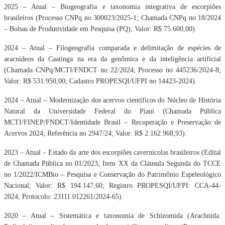
2025 – Atual – Biogeografia e taxonomia integrativa de escorpiões
brasileiros (Processo
CNPq no 300023/2025-1; Chamada CNPq no 18/2024
– Bolsas de Produtividade em
Pesquisa (PQ); Valor: R$ 75.600,00).
2024 – Atual – Filogeografia comparada e delimitação de espécies de
aracnídeos da
Caatinga na era da genômica e da inteligência artificial
(Chamada CNPq/MCTI/FNDCT no
22/2024; Processo no 445236/2024-8;
Valor: R$ 531.950,00; Cadastro PROPESQI/UFPI
no 14423-2024).
2024 – Atual – Modernização dos acervos científicos do Núcleo de História
Natural da
Universidade Federal do Piauí (Chamada Pública
MCTI/FINEP/FNDCT/Identidade Brasil –
Recuperação e Preservação de
Acervos 2024; Referência no 2947/24; Valor: R$
2.162.968,93).
2023 – Atual – Estado da arte dos escorpiões cavernícolas brasileiros (Edital
de Chamada
Pública no 01/2023, Item XX da Cláusula Segunda do TCCE
no 1/2022/ICMBio – Pesquisa
e Conservação do Patrimônio Espeleológico
Nacional; Valor: R$ 194.147,60; Registro
PROPESQI/UFPI: CCA-44-
2024; Protocolo: 23111.012261/2024-65).
2020 – Atual – Sistemática e taxonomia de Schizomida (Arachnida: