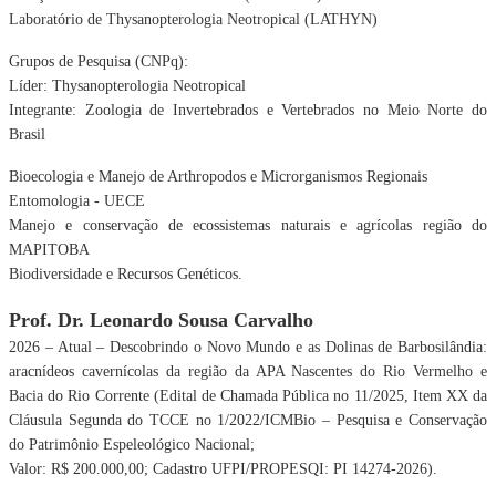
Laboratório de Thysanopterologia Neotropical (LATHYN)
Grupos de Pesquisa (CNPq):
Líder:
Thysanopterologia Neotropical
Integrante:
Zoologia de Invertebrados e Vertebrados no Meio Norte do
Brasil
Bioecologia e Manejo de Arthropodos e Microrganismos Regionais
Entomologia - UECE
Manejo e conservação de ecossistemas naturais e agrícolas região do
MAPITOBA
Biodiversidade e Recursos Genéticos.
Prof. Dr. Leonardo Sousa Carvalho
2026 – Atual – Descobrindo o Novo Mundo e as Dolinas de Barbosilândia:
aracnídeos
cavernícolas da região da APA Nascentes do Rio Vermelho e
Bacia do Rio
Corrente (Edital de Chamada Pública no 11/2025, Item XX da
Cláusula Segunda do TCCE
no 1/2022/ICMBio – Pesquisa e Conservação
do Patrimônio Espeleológico Nacional;
Valor: R$ 200.000,00; Cadastro UFPI/PROPESQI: PI 14274-2026).