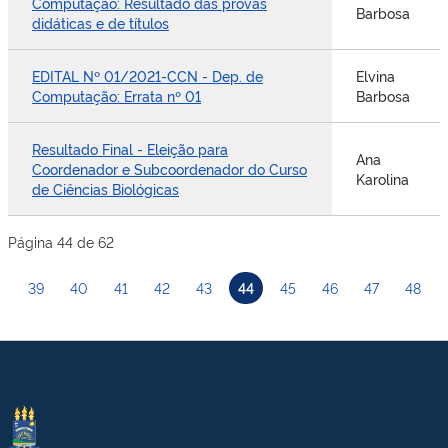
Computação: Resultado das provas
Barbosa
didáticas e de títulos
EDITAL Nº 01/2021-CCN - Dep. de
Elvina
Computação: Errata nº 01
Barbosa
Resultado Final - Eleição para
Ana
Coordenador e Subcoordenador do Curso
Karolina
de Ciências Biológicas
Página 44 de 62
39
40
41
42
43
44
45
46
47
48