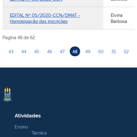
EDITAL Nº 05/2020-CCN/DMAT -
Elvina
Homologação das inscrições
Barbosa
Página 48 de 62
43
44
45
46
47
48
49
50
51
52
Atividades
Ensino
Técnico