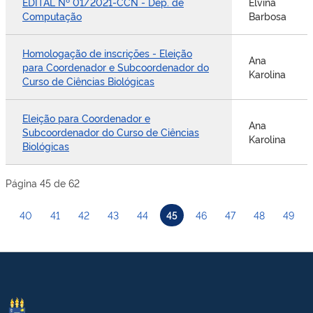
EDITAL Nº 01/2021-CCN - Dep. de
Elvina
Computação
Barbosa
Homologação de inscrições - Eleição
Ana
para Coordenador e Subcoordenador do
Karolina
Curso de Ciências Biológicas
Eleição para Coordenador e
Ana
Subcoordenador do Curso de Ciências
Karolina
Biológicas
Página 45 de 62
40
41
42
43
44
45
46
47
48
49