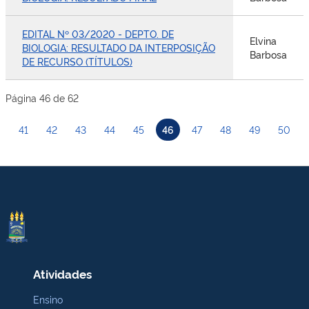
EDITAL Nº 03/2020 - DEPTO. DE
Elvina
BIOLOGIA: RESULTADO DA INTERPOSIÇÃO
Barbosa
DE RECURSO (TÍTULOS)
Página 46 de 62
41
42
43
44
45
46
47
48
49
50
Atividades
Ensino