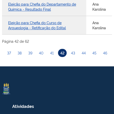
Eleição para Chefia do Departamento de
Ana
Química - Resultado Final
Karolina
Eleição para Chefia do Curso de
Ana
Arqueologia - Retificação do Edital
Karolina
Página 42 de 62
37
38
39
40
41
42
43
44
45
46
Atividades