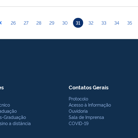
26
27
28
29
30
31
32
33
34
35
es
Contatos Gerais
Protocolo
cnico
Acesso à Informação
aduação
Ouvidoria
s-Graduação
Sala de Imprensa
sino a distância
COVID-19