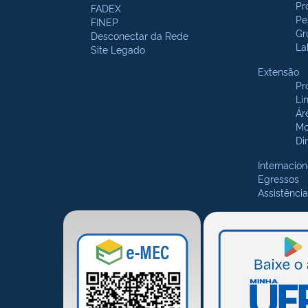
Pr
FADEX
Pe
FINEP
Gr
Desconectar da Rede
La
Site Legado
Extensão
Pr
Li
Ár
Mo
Di
Internacion
Egressos
Assistência