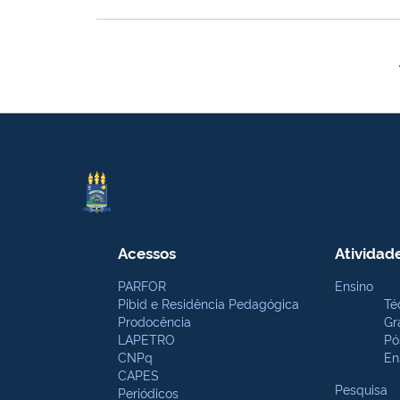
Acessos
Atividad
PARFOR
Ensino
Pibid e Residência Pedagógica
Té
Prodocência
Gr
LAPETRO
Pó
CNPq
En
CAPES
Pesquisa
Periódicos