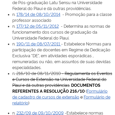
de Pós-graduação Latu Sensu na Universidade
Federal do Piauí e dá outras providências.
n.
178/14 de 08/10/2014
- Promoção para a classe
professor associado
n.
177/12 de 05/11/2012
- Determina as normas de
funcionamento dos cursos de graduação da
Universidade Federal do Piauí.
n.
190/11 de 08/07/2011
- Estabelece Normas para
participação de docentes em Regime de Dedicação
Exclusiva "DE", em atividades esporádicas ,
remuneradas ou não, em assuntos de suas devidas
especialidades.
n.
216/10 de 08/11/2010 -
Regulamenta os Eventos
e Cursos de Extensão na Universidade Federal do
Piauí e dá outras providências.
DOCUMENTOS
REFERENTES A RESOLUÇÃO 216/10
(
Formulário
de cadastro de cursos de extensão
e
Formulário de
relatório
)
n.
232/09 de 09/10/2009
-Estabelece normas