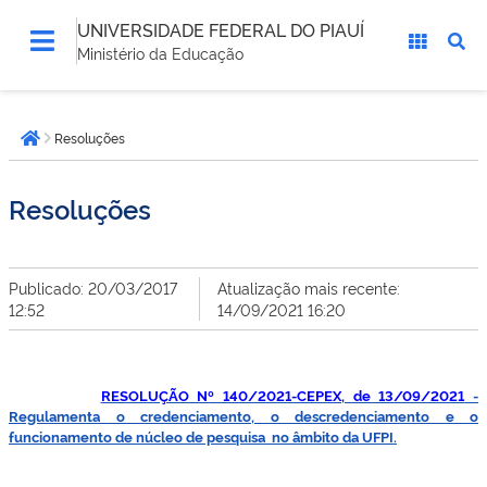
UNIVERSIDADE FEDERAL DO PIAUÍ
Ministério da Educação
Você
Resoluções
está
Página inicial
aqui:
Resoluções
Publicado: 20/03/2017
Atualização mais recente:
12:52
14/09/2021 16:20
RESOLUÇÃO Nº 140/2021-CEPEX, de 13/09/2021
-
Regulamenta o credenciamento, o descredenciamento e o
funcionamento de núcleo de pesquisa no âmbito da UFPI.