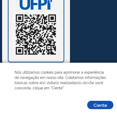
Nós utilizamos cookies para aprimorar a experiência
de navegação em nosso site. Coletamos informações
Desenvolvido pelo STI - Universidade Federal do Piauí
básicas sobre a(s) visita(s) realizadas(s).<br>Se você
concorda, clique em "Ciente".
Ciente