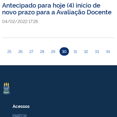
Antecipado para hoje (4) início de
novo prazo para a Avaliação Docente
04/02/2022 17:26
25
26
27
28
29
30
31
32
33
34
Acessos
PARFOR