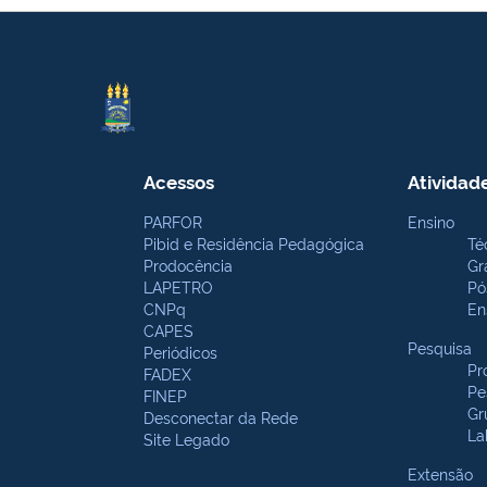
Acessos
Atividad
PARFOR
Ensino
Pibid e Residência Pedagógica
Té
Prodocência
Gr
LAPETRO
Pó
CNPq
En
CAPES
Pesquisa
Periódicos
Pr
FADEX
Pe
FINEP
Gr
Desconectar da Rede
La
Site Legado
Extensão