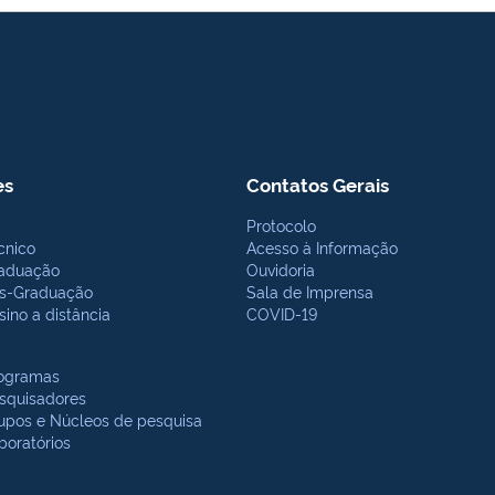
es
Contatos Gerais
Protocolo
cnico
Acesso à Informação
aduação
Ouvidoria
s-Graduação
Sala de Imprensa
sino a distância
COVID-19
ogramas
squisadores
upos e Núcleos de pesquisa
boratórios