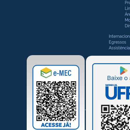
Pr
Li
Ár
Mo
Di
Internacion
Egressos
Assistência