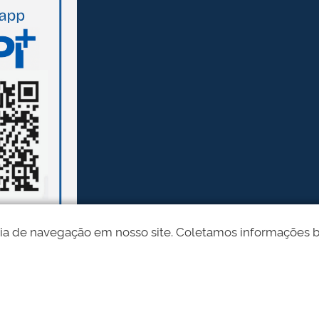
ia de navegação em nosso site. Coletamos informações bási