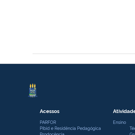
Acessos
Atividad
PARFOR
Ensino
Pibid e Residência Pedagógica
Té
Prodocência
Gr