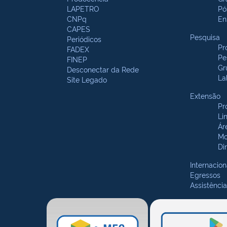
LAPETRO
Pó
CNPq
En
CAPES
Pesquisa
Periódicos
Pr
FADEX
Pe
FINEP
Gr
Desconectar da Rede
La
Site Legado
Extensão
Pr
Li
Ár
Mo
Di
Internacion
Egressos
Assistência