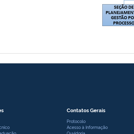
es
Contatos Gerais
Protocolo
cnico
Acesso à Informação
aduação
Ouvidoria