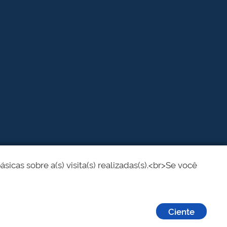
cas sobre a(s) visita(s) realizadas(s).<br>Se você
Ciente