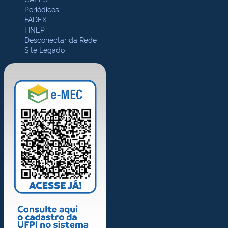
Periódicos
FADEX
FINEP
Desconectar da Rede
Site Legado