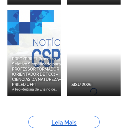
PREG/PRILEI: Processo
Seletivo Simplificado para
PROFESSOR FORMADOR
(ORIENTADOR DE TCC) –
CIÊNCIAS DA NATUREZA–
PRILEI/UFPI
SISU 2026
A Pró-Reitoria de Ensino de Graduação, a Coordenadora do Programa Institucional de Fomento e Indução da Inovação da Formação Inicial e Continuada de Professores com Ênfase na Educação Integral (PRILEI), daUniversidade Federal do Piauí, e o Coordenador do Curso de Ciências da Natuerza - PRILEI/UFPI, nousodesuasatribuições legais e, em observância às disposições contidas no Decreto Federal nº 8.752, de 9demaiode2016, Portaria CAPES nº 96, de 18 de julho de 2013 e Portaria nº 11.273 de 06 de fevereiro de 2006, tornapúblico o Processo Seletivo Simplificado destinado ao provimento de vagas e a formação de CadastrodeReserva de candidatos habilitados à função de Professor Formador do Programa Institucional deFomentoeIndução da Inovação da Formação Inicial e Continuada de Professores com Ênfase na Educação Integral (PRILEI),no âmbito da UFPI, para atuar no Curso de Ciências da Natureza - PRILEI/UFPI/Núcleos PRILEI. Confira o edital aqui.Homologação das inscrições - confira aqui.Resultado de recurso referente à homologação das inscrições - confira aqui.Homologação das inscrições após os recursos - confira aqui. Resultado da videoaula e Resultado preliminar - confira aqui. CRONOGRAMA DE EXECUÇÃO DO PROCESSO SELETIVO ATIVIDADE DATA/PERÍODO Divulgação do edital 11/12/2025 Submissão dos pedidos de inscrição 15 a 17/12/2025 Homologação das inscrições 19/12/2025 Interposição de recursos referente à homologação das inscrições 20/12/2025 Resultado de recurso referente à homologação das inscrições e divulgação da homologação dasinscrições após os recursos. 22/12/2025 Resultado da Videoaula e Resultado Preliminar 23/12/2025 Interposição de recursos referente ao Resultado Preliminar 24/12/2025 Resultado de recursos referentes ao Resultado Preliminar 05/01/2026 Resultado final 06/01/2026 Reuniões de formação docente com candidatos selecionados. A partir de 07/01/2026
Leia Mais