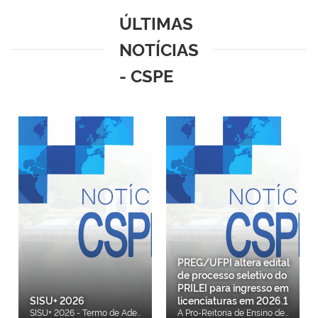
ÚLTIMAS
NOTÍCIAS
- CSPE
PREG/UFPI altera edital
de processo seletivo do
PRILEI para ingresso em
SISU+ 2026
licenciaturas em 2026.1
SISU+ 2026 - Termo de Adesão SISU+ 2026 - UFPI - pub
A Pro-Reitoria de Ensino de Graduação divulga alteração no Edital PREG/UFPI nº 02, de 09 de janeiro de 2026, que trata do Processo Seletivo Específico (PSE) para ingresso em cursos de graduação do Programa Institucional de Fomento e Indução da Inovação da Formação Inicial e Continuada de Professores com Ênfase na Educação Integral (PRILEI), com início no período letivo 2026.1. A modificação foi anunciada pela Pró-Reitoria de Ensino de Graduação (PREG), por meio da Coordenadoria de Seleção e Programas Especiais (CSPE) e da Coordenação Institucional do PRILEI, no uso de suas atribuições legais e regimentais. O que muda com a alteração do edital A alteração diz respeito ao Anexo I do Edital PREG/UFPI nº 02/2026, que reúne informações específicas sobre o processo seletivo e a matrícula institucional dos candidatos aprovados. A publicação oficial tem como objetivo atualizar, ajustar ou corrigir informações do edital original, garantindo maior clareza e segurança jurídica ao processo seletivo. Por isso, a UFPI orienta que os candidatos leiam atentamente a versão atualizada do edital e de seus anexos, a fim de evitar dúvidas quanto a critérios de seleção, prazos, documentação exigida e procedimentos de matrícula. Onde acessar as informações O edital atualizado e seus anexos estão disponíveis nos canais oficiais da UFPI, especialmente nos sites da Pró-Reitoria de Ensino de Graduação (PREG) e da Coordenadoria de Seleção e Programas Especiais (CSPE). Confira o edital na íntegra: